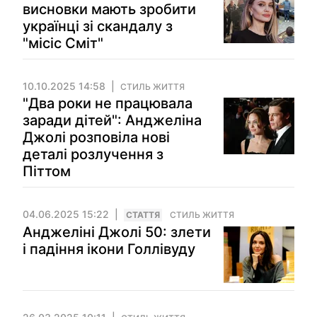
висновки мають зробити
українці зі скандалу з
"місіс Сміт"
10.10.2025 14:58
СТИЛЬ ЖИТТЯ
"Два роки не працювала
заради дітей": Анджеліна
Джолі розповіла нові
деталі розлучення з
Піттом
04.06.2025 15:22
СТАТТЯ
СТИЛЬ ЖИТТЯ
Анджеліні Джолі 50: злети
і падіння ікони Голлівуду