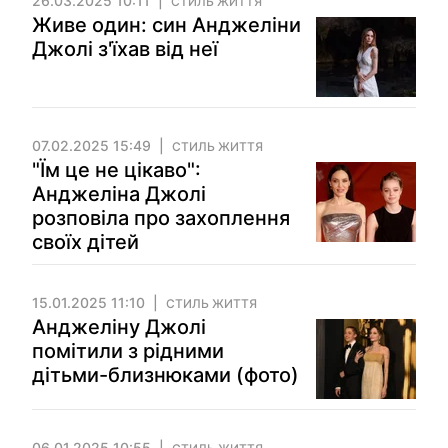
26.03.2025 10:11
СТИЛЬ ЖИТТЯ
Живе один: син Анджеліни
Джолі з'їхав від неї
07.02.2025 15:49
СТИЛЬ ЖИТТЯ
"Їм це не цікаво":
Анджеліна Джолі
розповіла про захоплення
своїх дітей
15.01.2025 11:10
СТИЛЬ ЖИТТЯ
Анджеліну Джолі
помітили з рідними
дітьми-близнюками (фото)
06.01.2025 10:55