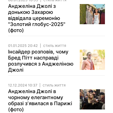
СТИЛЬ ЖИТТЯ
Анджеліна Джолі з
донькою Захарою
відвідала церемонію
"Золотий глобус-2025"
(фото)
01.01.2025 20:42
СТИЛЬ ЖИТТЯ
Інсайдер розповів, чому
Бред Пітт насправді
розлучився з Анджеліною
Джолі
12.12.2024 10:37
СТИЛЬ ЖИТТЯ
Анджеліна Джолі в
чорному елегантному
образі зʼявилася в Парижі
(фото)