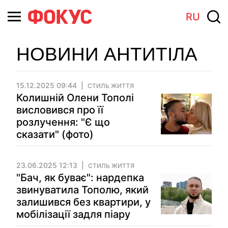
RU
НОВИНИ АНТИТІЛА
15.12.2025 09:44
СТИЛЬ ЖИТТЯ
Колишній Олени Тополі
висловився про її
розлучення: "Є що
сказати" (фото)
23.06.2025 12:13
СТИЛЬ ЖИТТЯ
"Бач, як буває": нардепка
звинуватила Тополю, який
залишився без квартири, у
мобілізації задля піару