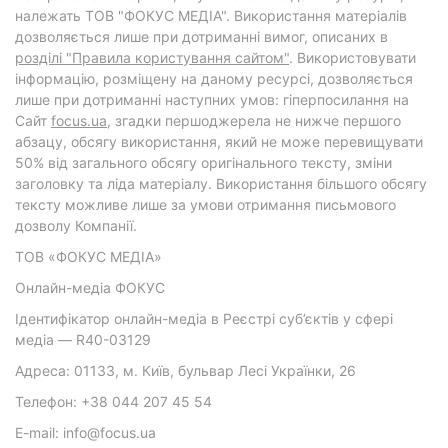
належать ТОВ "ФОКУС МЕДІА". Використання матеріалів
дозволяється лише при дотриманні вимог, описаних в
розділі "Правила користування сайтом"
. Використовувати
інформацію, розміщену на даному ресурсі, дозволяється
лише при дотриманні наступних умов: гіперпосилання на
Cайт
focus.ua
, згадки першоджерела не нижче першого
абзацу, обсягу використання, який не може перевищувати
50% від загального обсягу оригінального тексту, зміни
заголовку та ліда матеріалу. Використання більшого обсягу
тексту можливе лише за умови отримання письмового
дозволу Компанії.
ТОВ «ФОКУС МЕДІА»
Онлайн-медіа ФОКУС
Ідентифікатор онлайн-медіа в Реєстрі суб’єктів у сфері
медіа — R40-03129
Адреса: 01133, м. Київ, бульвар Лесі Українки, 26
Телефон: +38 044 207 45 54
E-mail: info@focus.ua