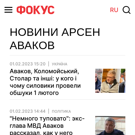
RU
НОВИНИ АРСЕН
АВАКОВ
01.02.2023 15:20
УКРАЇНА
Аваков, Коломойський,
Столар та інші: у кого і
чому силовики провели
обшуки 1 лютого
01.02.2023 14:44
ПОЛІТИКА
"Немного туповато": экс-
глава МВД Аваков
рассказал, как у него