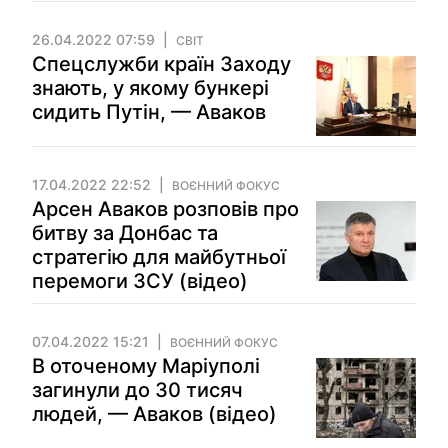
26.04.2022 07:59
СВІТ
Спецслужби країн Заходу
знають, у якому бункері
сидить Путін, — Аваков
17.04.2022 22:52
ВОЄННИЙ ФОКУС
Арсен Аваков розповів про
битву за Донбас та
стратегію для майбутньої
перемоги ЗСУ (відео)
07.04.2022 15:21
ВОЄННИЙ ФОКУС
В оточеному Маріуполі
загинули до 30 тисяч
людей, — Аваков (відео)