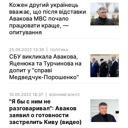
Кожен другий українець
вважає, що після відставки
Авакова МВС почало
працювати краще, —
опитування
25.05.2022 13:36
ПОЛІТИКА
СБУ викликала Авакова,
Яценюка та Турчинова на
допит у "справі
Медведчук-Порошенко"
10.05.2022 18:37
ВОЄННИЙ ФОКУС
"Я бы с ним не
разговаривал": Аваков
заявил о готовности
застрелить Киву (видео)