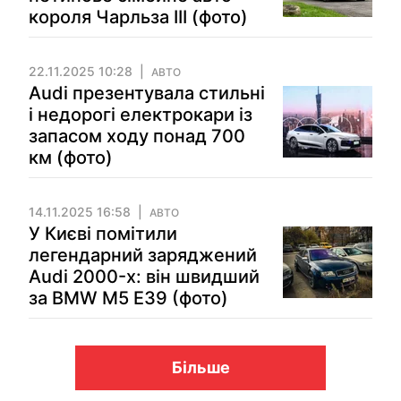
короля Чарльза ІІІ (фото)
22.11.2025 10:28
АВТО
Audi презентувала стильні
і недорогі електрокари із
запасом ходу понад 700
км (фото)
14.11.2025 16:58
АВТО
У Києві помітили
легендарний заряджений
Audi 2000-х: він швидший
за BMW M5 E39 (фото)
Більше