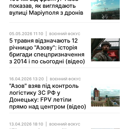
показав, як виглядають
вулиці Маріуполя з дронів
05.05.2026 11:10
ВОЄННИЙ ФОКУС
5 травня відзначають 12
річницю "Азову": історія
бригади спецпризначення
з 2014 і по сьогодні (відео)
16.04.2026 13:20
ВОЄННИЙ ФОКУС
"Азов" взяв під контроль
логістику ЗС РФ у
Донецьку: FPV летіли
прямо над центром (відео)
13.04.2026 18:10
ВОЄННИЙ ФОКУС