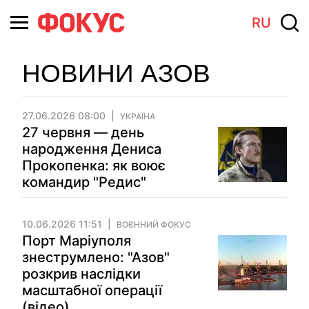
RU
НОВИНИ АЗОВ
27.06.2026 08:00
УКРАЇНА
27 червня — день
народження Дениса
Прокопенка: як воює
командир "Редис"
10.06.2026 11:51
ВОЄННИЙ ФОКУС
Порт Маріуполя
знеструмлено: "Азов"
розкрив наслідки
масштабної операції
(відео)