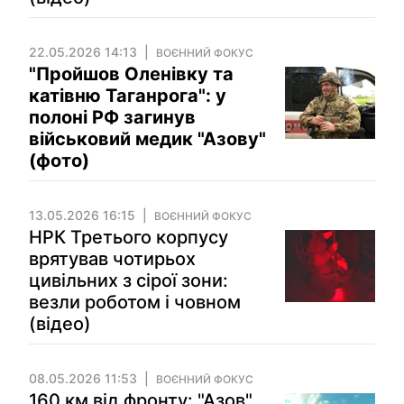
22.05.2026 14:13
ВОЄННИЙ ФОКУС
"Пройшов Оленівку та
катівню Таганрога": у
полоні РФ загинув
військовий медик "Азову"
(фото)
13.05.2026 16:15
ВОЄННИЙ ФОКУС
НРК Третього корпусу
врятував чотирьох
цивільних з сірої зони:
везли роботом і човном
(відео)
08.05.2026 11:53
ВОЄННИЙ ФОКУС
160 км від фронту: "Азов"