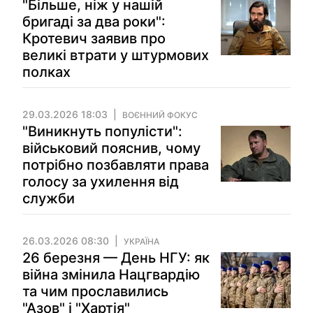
"Більше, ніж у нашій
бригаді за два роки":
Кротевич заявив про
великі втрати у штурмових
полках
29.03.2026 18:03
ВОЄННИЙ ФОКУС
"Виникнуть популісти":
військовий пояснив, чому
потрібно позбавляти права
голосу за ухилення від
служби
26.03.2026 08:30
УКРАЇНА
26 березня — День НГУ: як
війна змінила Нацгвардію
та чим прославились
"Азов" і "Хартія"