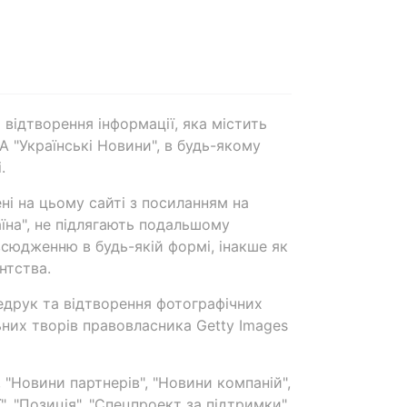
 відтворення інформації, яка містить
А "Українські Новини", в будь-якому
.
ені на цьому сайті з посиланням на
аїна", не підлягають подальшому
сюдженню в будь-якій формі, інакше як
нтства.
едрук та відтворення фотографічних
ьних творів правовласника Getty Images
 "Новини партнерів", "Новини компаній",
ї", "Позиція", "Спецпроект за підтримки"