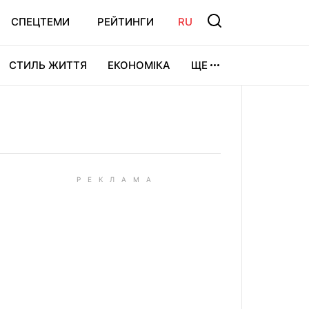
СПЕЦТЕМИ
РЕЙТИНГИ
RU
СТИЛЬ ЖИТТЯ
ЕКОНОМІКА
ЩЕ
ЛЬТУРА
ВІДЕОІГРИ
СПОРТ