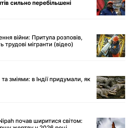
тів сильно перебільшені
ння війни: Притула розповів,
ть трудові мігранти (відео)
та зміями: в Індії придумали, як
Nipah почав ширитися світом:
ершу жертву у 2026 році