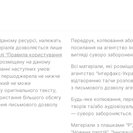
а даному ресурсі, належать
Передрук, копіювання або
ріалів дозволяється лише
посилання на агентство Ін
ілі "Правила користування
вигляді суворо заборонені
 розміщену на даному
Всі матеріали, які розміщ
анні наступних умов:
агентство "Інтерфакс-Укр
и першоджерела не нижче
відтворенню та/чи розпов
який не може
з письмового дозволу аге
у оригінального тексту,
ористання більшого обсягу
Будь-яке копіювання, пер
ння письмового дозволу
творів та/або аудіовізуал
— суворо забороняється.
Матеріали з плашками "Р",
"Новини партій", "Інноваці