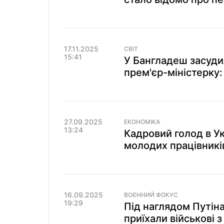
17.11.2025
СВІТ
15:41
У Бангладеш засуди
прем'єр-міністерку:
27.09.2025
ЕКОНОМІКА
13:24
Кадровий голод в Ук
молодих працівників
16.09.2025
ВОЄННИЙ ФОКУС
19:29
Під наглядом Путіна
приїхали військові з