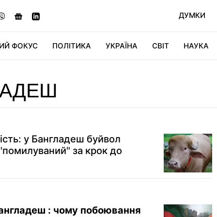
ДУМКИ
ИЙ ФОКУС
ПОЛІТИКА
УКРАЇНА
СВІТ
НАУКА
ДІДЖИТАЛ
АВТО
СВІТФАН
КУ
ЛАДЕШ
ість: у Бангладеш буйвол
"помилуваний" за крок до
Бангладеш : чому побоювання