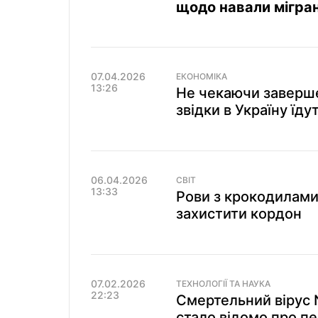
щодо навали мігран
07.04.2026
ЕКОНОМІКА
13:26
Не чекаючи заверше
звідки в Україну їду
06.04.2026
СВІТ
13:33
Рови з крокодилами 
захистити кордон
07.02.2026
ТЕХНОЛОГІЇ ТА НАУКА
22:23
Смертельний вірус 
стало відомо про п