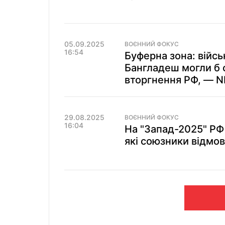
05.09.2025
ВОЄННИЙ ФОКУС
16:54
Буферна зона: війсь
Бангладеш могли б 
вторгнення РФ, — 
29.08.2025
ВОЄННИЙ ФОКУС
16:04
На "Запад-2025" РФ 
які союзники відмов