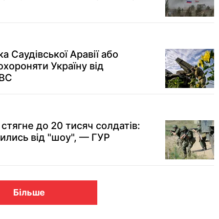
ка Саудівської Аравії або
охороняти Україну від
NBC
стягне до 20 тисяч солдатів:
ились від "шоу", — ГУР
Більше