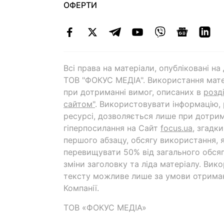
ОФЕРТИ
Всі права на матеріали, опубліковані н
ТОВ "ФОКУС МЕДІА". Використання мате
при дотриманні вимог, описаних в
розд
сайтом"
. Використовувати інформацію,
ресурсі, дозволяється лише при дотрим
гіперпосилання на Cайт
focus.ua
, згадк
першого абзацу, обсягу використання, 
перевищувати 50% від загального обсяг
зміни заголовку та ліда матеріалу. Вик
тексту можливе лише за умови отрима
Компанії.
ТОВ «ФОКУС МЕДІА»