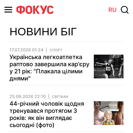
RU
НОВИНИ БІГ
17.07.2026 01:24
СПОРТ
Українська легкоатлетка
раптово завершила кар'єру
у 21 рік: "Плакала цілими
днями"
25.06.2026 22:10
СВІТФАН
44-річний чоловік щодня
тренувався протягом 3
років: як він виглядає
сьогодні (фото)