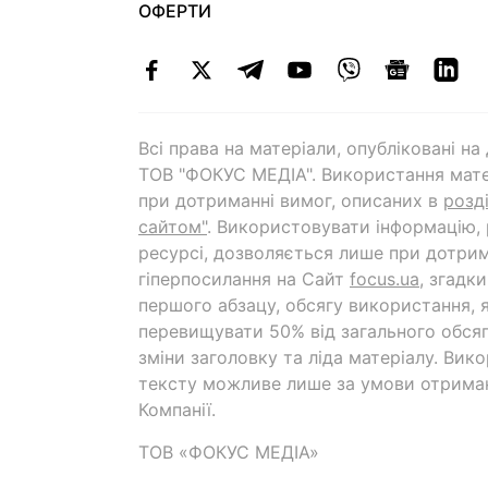
ОФЕРТИ
Всі права на матеріали, опубліковані н
ТОВ "ФОКУС МЕДІА". Використання мате
при дотриманні вимог, описаних в
розд
сайтом"
. Використовувати інформацію,
ресурсі, дозволяється лише при дотрим
гіперпосилання на Cайт
focus.ua
, згадк
першого абзацу, обсягу використання, 
перевищувати 50% від загального обсяг
зміни заголовку та ліда матеріалу. Вик
тексту можливе лише за умови отрима
Компанії.
ТОВ «ФОКУС МЕДІА»