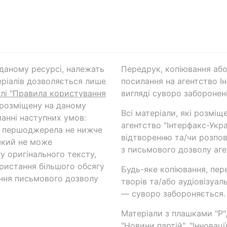
а даному ресурсі, належать
Передрук, копіювання або
ріалів дозволяється лише
посилання на агентство Ін
ілі "Правила користування
вигляді суворо заборонені
 розміщену на даному
Всі матеріали, які розміщ
анні наступних умов:
агентство "Інтерфакс-Укр
и першоджерела не нижче
відтворенню та/чи розпов
який не може
з письмового дозволу аге
у оригінального тексту,
ористання більшого обсягу
Будь-яке копіювання, пер
ння письмового дозволу
творів та/або аудіовізуал
— суворо забороняється.
Матеріали з плашками "Р",
"Новини партій", "Інноваці