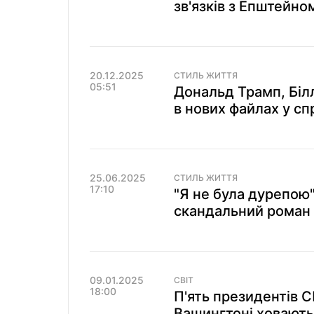
зв'язків з Епштейно
20.12.2025
СТИЛЬ ЖИТТЯ
05:51
Дональд Трамп, Білл 
в нових файлах у сп
25.06.2025
СТИЛЬ ЖИТТЯ
17:10
"Я не була дурепою"
скандальний роман 
09.01.2025
СВІТ
18:00
П'ять президентів С
Вашингтоні ховають