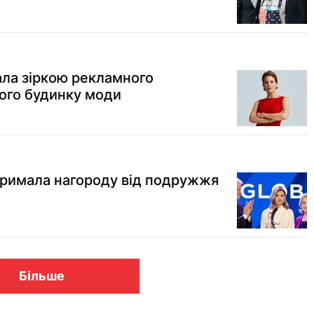
ала зіркою рекламного
ого будинку моди
тримала нагороду від подружжя
Більше