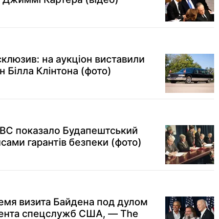
клюзив: на аукціон виставили
 Білла Клінтона (фото)
BBC показало Будапештський
сами гарантів безпеки (фото)
емя визита Байдена под дулом
гента спецслужб США, — The