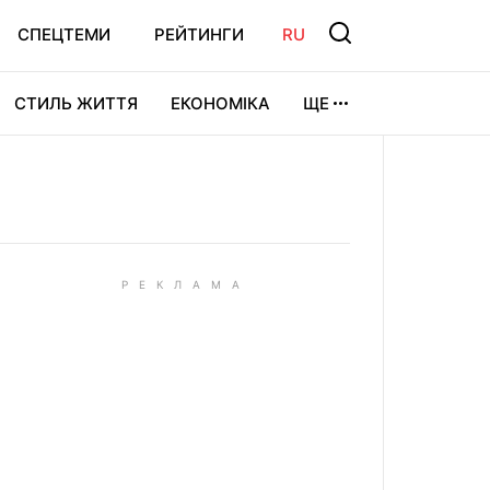
СПЕЦТЕМИ
РЕЙТИНГИ
RU
СТИЛЬ ЖИТТЯ
ЕКОНОМІКА
ЩЕ
ЛЬТУРА
ВІДЕОІГРИ
СПОРТ