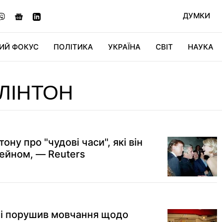
ДУМКИ
ИЙ ФОКУС
ПОЛІТИКА
УКРАЇНА
СВІТ
НАУКА
ДІДЖИТАЛ
АВТО
СВІТФАН
КУ
КЛІНТОН
ону про "чудові часи", які він
тейном, — Reuters
ті порушив мовчання щодо