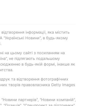
 відтворення інформації, яка містить
А "Українські Новини", в будь-якому
.
ені на цьому сайті з посиланням на
аїна", не підлягають подальшому
сюдженню в будь-якій формі, інакше як
нтства.
едрук та відтворення фотографічних
ьних творів правовласника Getty Images
 "Новини партнерів", "Новини компаній",
ї", "Позиція", "Спецпроект за підтримки"