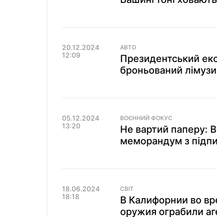
20.12.2024
АВТО
12:09
Президентський екс
броньований лімузин
05.12.2024
ВОЄННИЙ ФОКУС
13:20
Не вартий паперу: 
меморандум з підпи
18.06.2024
СВІТ
18:18
В Калифорнии во вр
оружия ограбили а