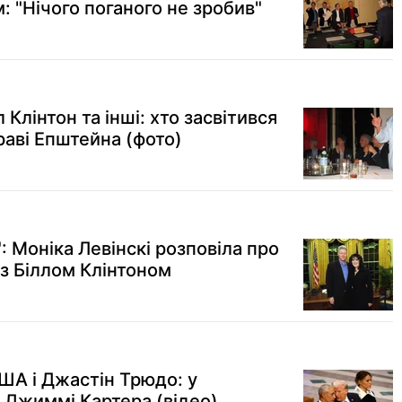
м: "Нічого поганого не зробив"
Клінтон та інші: хто засвітився
раві Епштейна (фото)
: Моніка Левінскі розповіла про
з Біллом Клінтоном
ША і Джастін Трюдо: у
 Джиммі Картера (відео)