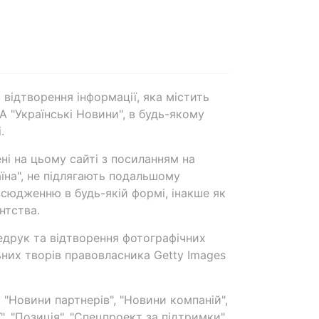
 відтворення інформації, яка містить
А "Українські Новини", в будь-якому
.
ені на цьому сайті з посиланням на
аїна", не підлягають подальшому
сюдженню в будь-якій формі, інакше як
нтства.
едрук та відтворення фотографічних
ьних творів правовласника Getty Images
 "Новини партнерів", "Новини компаній",
ї", "Позиція", "Спецпроект за підтримки"