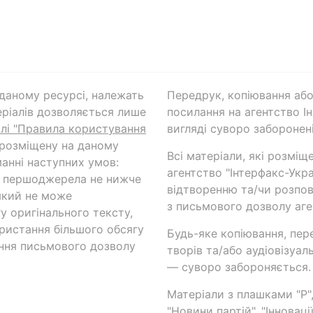
а даному ресурсі, належать
Передрук, копіювання або
ріалів дозволяється лише
посилання на агентство Ін
ілі "Правила користування
вигляді суворо заборонені
 розміщену на даному
Всі матеріали, які розміщ
анні наступних умов:
агентство "Інтерфакс-Укр
и першоджерела не нижче
відтворенню та/чи розпов
який не може
з письмового дозволу аге
у оригінального тексту,
ористання більшого обсягу
Будь-яке копіювання, пер
ння письмового дозволу
творів та/або аудіовізуал
— суворо забороняється.
Матеріали з плашками "Р",
"Новини партій", "Інноваці