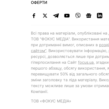
ОФЕРТИ
Всі права на матеріали, опубліковані н
ТОВ "ФОКУС МЕДІА". Використання мате
при дотриманні вимог, описаних в
розд
сайтом"
. Використовувати інформацію,
ресурсі, дозволяється лише при дотрим
гіперпосилання на Cайт
focus.ua
, згадк
першого абзацу, обсягу використання, 
перевищувати 50% від загального обсяг
зміни заголовку та ліда матеріалу. Вик
тексту можливе лише за умови отрима
Компанії.
ТОВ «ФОКУС МЕДІА»