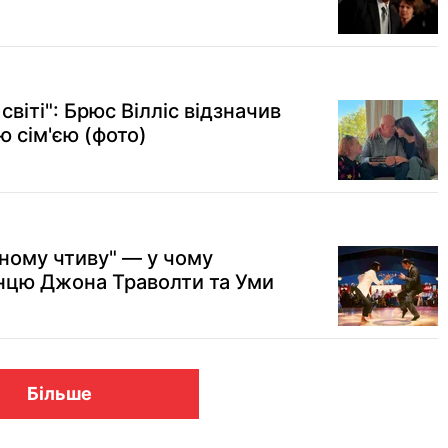
світі": Брюс Вілліс відзначив
ю сім'єю (фото)
ьному чтиву" — у чому
нцю Джона Траволти та Уми
Більше