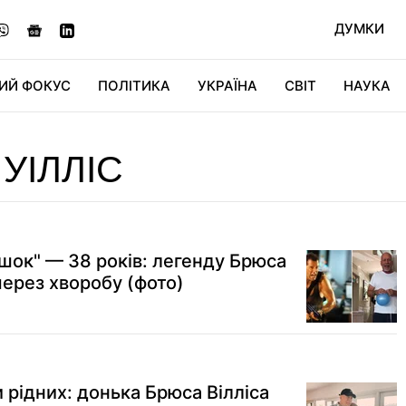
ДУМКИ
ИЙ ФОКУС
ПОЛІТИКА
УКРАЇНА
СВІТ
НАУКА
ДІДЖИТАЛ
АВТО
СВІТФАН
КУ
УІЛЛІС
ішок" — 38 років: легенду Брюса
 через хворобу (фото)
 рідних: донька Брюса Вілліса