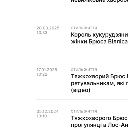
20.03.2025
СТИЛЬ ЖИТТЯ
10:33
Король кукурудзяни
жінки Брюса Вілліса
17.01.2025
СТИЛЬ ЖИТТЯ
10:22
Тяжкохворий Брюс В
рятувальникам, які
(відео)
05.12.2024
СТИЛЬ ЖИТТЯ
13:10
Тяжкохворого Брюса 
прогулянці в Лос-А