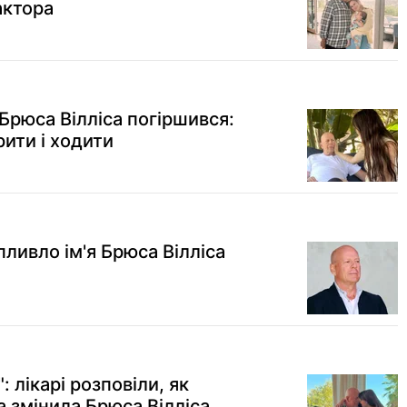
актора
Брюса Вілліса погіршився:
ити і ходити
спливло ім'я Брюса Вілліса
 лікарі розповіли, як
 змінила Брюса Вілліса