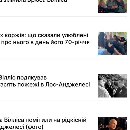
х коржів: що сказали улюблені
 про нього в день його 70-річчя
ілліс подякував
 гасять пожежі в Лос-Анджелесі
Вілліса помітили на рідкісній
нджелесі (фото)