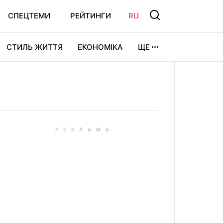
СПЕЦТЕМИ
РЕЙТИНГИ
RU
СТИЛЬ ЖИТТЯ
ЕКОНОМІКА
ЩЕ
ЛЬТУРА
ВІДЕОІГРИ
СПОРТ