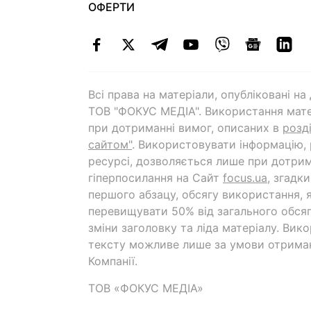
ОФЕРТИ
Всі права на матеріали, опубліковані н
ТОВ "ФОКУС МЕДІА". Використання мате
при дотриманні вимог, описаних в
розд
сайтом"
. Використовувати інформацію,
ресурсі, дозволяється лише при дотрим
гіперпосилання на Cайт
focus.ua
, згадк
першого абзацу, обсягу використання, 
перевищувати 50% від загального обсяг
зміни заголовку та ліда матеріалу. Вик
тексту можливе лише за умови отрима
Компанії.
ТОВ «ФОКУС МЕДІА»