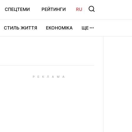
СПЕЦТЕМИ
РЕЙТИНГИ
RU
СТИЛЬ ЖИТТЯ
ЕКОНОМІКА
ЩЕ
ЛЬТУРА
ВІДЕОІГРИ
СПОРТ