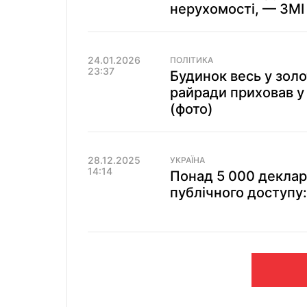
нерухомості, — ЗМІ
24.01.2026
ПОЛІТИКА
23:37
Будинок весь у золо
райради приховав у 
(фото)
28.12.2025
УКРАЇНА
14:14
Понад 5 000 деклар
публічного доступу: