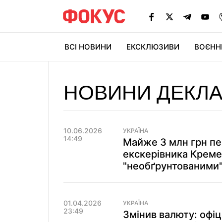
ВСІ НОВИНИ
ЕКСКЛЮЗИВИ
ВОЄНН
НОВИНИ ДЕКЛА
10.06.2026
УКРАЇНА
14:49
Майже 3 млн грн пе
екскерівника Креме
"необґрунтованими
01.04.2026
УКРАЇНА
23:49
Змінив валюту: офіц