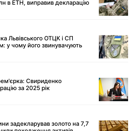
лн в ETH, виправив декларацію
ка Львівського ОТЦК і СП
м: у чому його звинувачують
рем'єрка: Свириденко
ацію за 2025 рік
ини задекларував золото на 7,7
снили походження активів