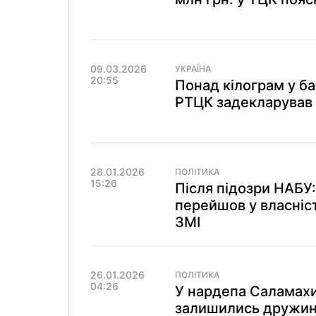
09.03.2026
УКРАЇНА
20:55
Понад кілограм у ба
РТЦК задекларував 
28.01.2026
ПОЛІТИКА
15:26
Після підозри НАБУ:
перейшов у власніс
ЗМІ
26.01.2026
ПОЛІТИКА
04:26
У нардепа Саламахи
залишились дружина