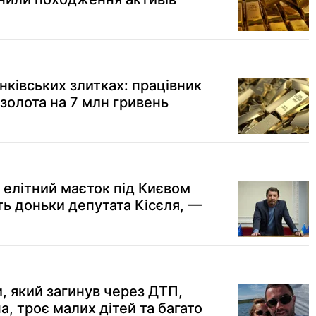
нківських злитках: працівник
золота на 7 млн гривень
 елітний маєток під Києвом
ть доньки депутата Кісєля, —
, який загинув через ДТП,
, троє малих дітей та багато