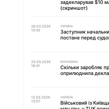
задекларував $10 м
(скриншот)
26.03.2026
УКРАЇНА
15:42
Заступник начальни
постане перед судо
25.03.2026
ЕКОНОМІКА
18:41
Скільки заробляє п
оприлюднила деклар
12.03.2026
УКРАЇНА
13:07
Військовий із Київщ
млн грн: у ТЦК поя