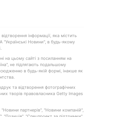
 відтворення інформації, яка містить
А "Українські Новини", в будь-якому
.
ені на цьому сайті з посиланням на
аїна", не підлягають подальшому
сюдженню в будь-якій формі, інакше як
нтства.
едрук та відтворення фотографічних
ьних творів правовласника Getty Images
 "Новини партнерів", "Новини компаній",
ї", "Позиція", "Спецпроект за підтримки"