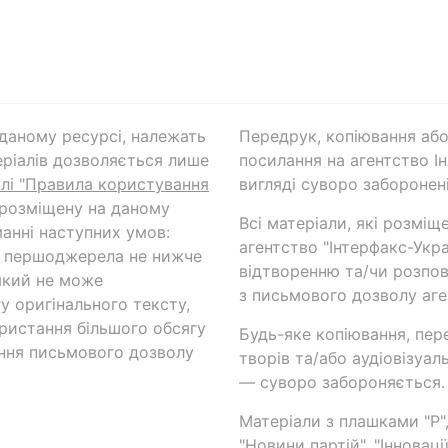
а даному ресурсі, належать
Передрук, копіювання або
ріалів дозволяється лише
посилання на агентство Ін
ілі "Правила користування
вигляді суворо заборонені
 розміщену на даному
Всі матеріали, які розміщ
анні наступних умов:
агентство "Інтерфакс-Укр
и першоджерела не нижче
відтворенню та/чи розпов
який не може
з письмового дозволу аге
у оригінального тексту,
ористання більшого обсягу
Будь-яке копіювання, пер
ння письмового дозволу
творів та/або аудіовізуал
— суворо забороняється.
Матеріали з плашками "Р",
"Новини партій", "Інноваці