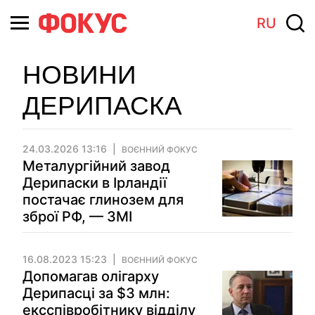
RU
НОВИНИ
ДЕРИПАСКА
24.03.2026 13:16
ВОЄННИЙ ФОКУС
Металургійний завод
Дерипаски в Ірландії
постачає глинозем для
зброї РФ, — ЗМІ
16.08.2023 15:23
ВОЄННИЙ ФОКУС
Допомагав олігарху
Дерипасці за $3 млн:
ексспівробітнику відділу