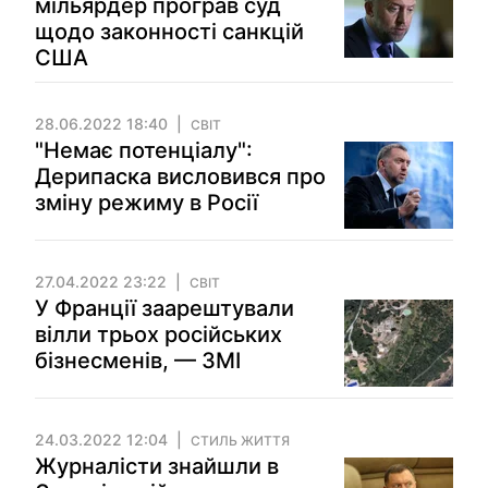
мільярдер програв суд
щодо законності санкцій
США
28.06.2022 18:40
СВІТ
"Немає потенціалу":
Дерипаска висловився про
зміну режиму в Росії
27.04.2022 23:22
СВІТ
У Франції заарештували
вілли трьох російських
бізнесменів, — ЗМІ
24.03.2022 12:04
СТИЛЬ ЖИТТЯ
Журналісти знайшли в