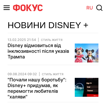
RU
НОВИНИ DISNEY +
13.02.2025 21:54
СТИЛЬ ЖИТТЯ
Disney відмовиться від
інклюзивності після указів
Трампа
09.08.2024 09:32
СТИЛЬ ЖИТТЯ
"Почали нашу боротьбу":
Disney+ придумав, як
перемогти любителів
"халяви"