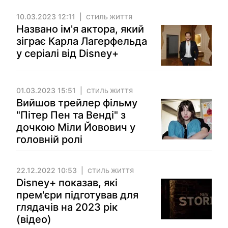
10.03.2023 12:11
СТИЛЬ ЖИТТЯ
Названо ім'я актора, який
зіграє Карла Лагерфельда
у серіалі від Disney+
01.03.2023 15:51
СТИЛЬ ЖИТТЯ
Вийшов трейлер фільму
"Пітер Пен та Венді" з
дочкою Міли Йовович у
головній ролі
22.12.2022 10:53
СТИЛЬ ЖИТТЯ
Disney+ показав, які
прем'єри підготував для
глядачів на 2023 рік
(відео)