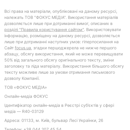
Всі права на матеріали, опубліковані на даному ресурсі,
належать ТОВ "ФОКУС МЕДІА". Використання матеріалів
дозволяється лише при дотриманні вимог, описаних в
розділі "Правила користування сайтом"
. Використовувати
інформацію, розміщену на даному ресурсі, дозволяється
лише при дотриманні наступних умов: гіперпосилання на
Cайт
focus.ua
, згадки першоджерела не нижче першого
абзацу, обсягу використання, який не може перевищувати
50% від загального обсягу оригінального тексту, зміни
заголовку та ліда матеріалу. Використання більшого обсягу
тексту можливе лише за умови отримання письмового
дозволу Компанії.
ТОВ «ФОКУС МЕДІА»
Онлайн-медіа ФОКУС
Ідентифікатор онлайн-медіа в Реєстрі суб’єктів у сфері
медіа — R40-03129
Адреса: 01133, м. Київ, бульвар Лесі Українки, 26
Телефон: +38 044 207 45 54