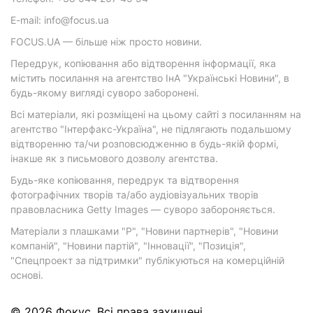
E-mail: info@focus.ua
FOCUS.UA — більше ніж просто новини.
Передрук, копіювання або відтворення інформації, яка
містить посилання на агентство ІнА "Українські Новини", в
будь-якому вигляді суворо заборонені.
Всі матеріали, які розміщені на цьому сайті з посиланням на
агентство "Інтерфакс-Україна", не підлягають подальшому
відтворенню та/чи розповсюдженню в будь-якій формі,
інакше як з письмового дозволу агентства.
Будь-яке копіювання, передрук та відтворення
фотографічних творів та/або аудіовізуальних творів
правовласника Getty Images — суворо забороняється.
Матеріали з плашками "Р", "Новини партнерів", "Новини
компаній", "Новини партій", "Інновації", "Позиція",
"Спецпроект за підтримки" публікуються на комерційній
основі.
© 2026 Фокус. Всі права захищені.