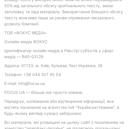
50% від загального обсягу оригінального тексту, зміни
заголовку та ліда матеріалу. Використання більшого обсягу
тексту можливе лише за умови отримання письмового
дозволу Компанії.
ТОВ «ФОКУС МЕДІА»
Онлайн-медіа ФОКУС
Ідентифікатор онлайн-медіа в Реєстрі суб’єктів у сфері
медіа — R40-03129
Адреса: 01133, м. Київ, бульвар Лесі Українки, 26
Телефон: +38 044 207 45 54
E-mail: info@focus.ua
FOCUS.UA — більше ніж просто новини.
Передрук, копіювання або відтворення інформації, яка
містить посилання на агентство ІнА "Українські Новини", в
будь-якому вигляді суворо заборонені.
Всі матеріали, які розміщені на цьому сайті з посиланням на
агентство "Інтерфакс-Україна", не підлягають подальшому