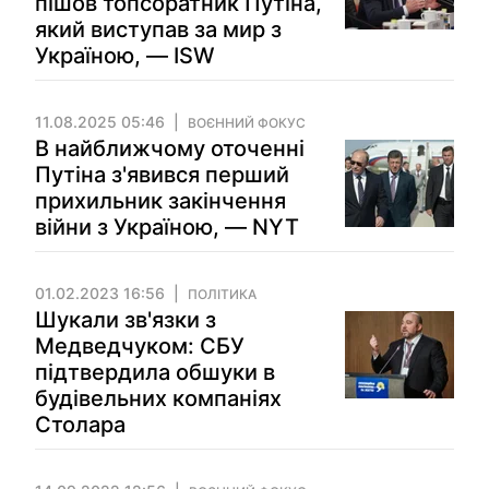
пішов топсоратник Путіна,
який виступав за мир з
Україною, — ISW
11.08.2025 05:46
ВОЄННИЙ ФОКУС
В найближчому оточенні
Путіна з'явився перший
прихильник закінчення
війни з Україною, — NYT
01.02.2023 16:56
ПОЛІТИКА
Шукали зв'язки з
Медведчуком: СБУ
підтвердила обшуки в
будівельних компаніях
Столара