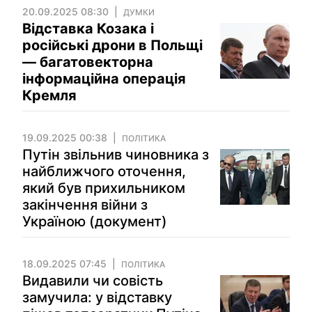
20.09.2025 08:30
ДУМКИ
Відставка Козака і
російські дрони в Польщі
— багатовекторна
інформаційна операція
Кремля
19.09.2025 00:38
ПОЛІТИКА
Путін звільнив чиновника з
найближчого оточення,
який був прихильником
закінчення війни з
Україною (документ)
18.09.2025 07:45
ПОЛІТИКА
Видавили чи совість
замучила: у відставку