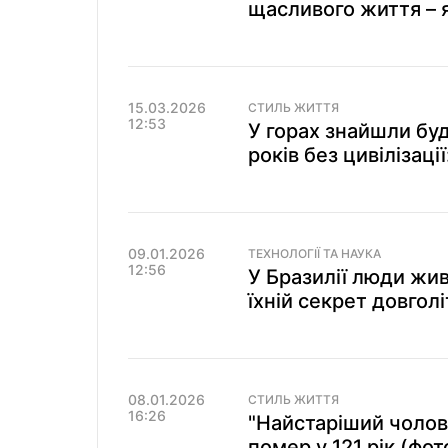
щасливого життя – я
15.03.2026
СТИЛЬ ЖИТТЯ
12:53
У горах знайшли бу
років без цивілізаці
09.01.2026
ТЕХНОЛОГІЇ ТА НАУКА
12:56
У Бразилії люди жив
їхній секрет довголі
08.01.2026
СТИЛЬ ЖИТТЯ
16:26
"Найстаріший чолові
помер у 121 рік (фот