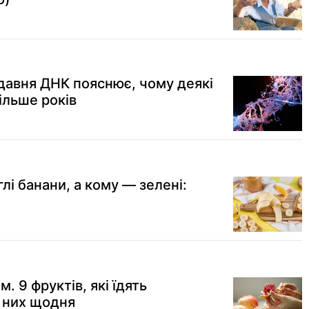
 давня ДНК пояснює, чому деякі
ільше років
глі банани, а кому — зелені:
м. 9 фруктів, які їдять
з них щодня