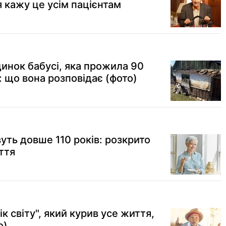
 кажу це усім пацієнтам
динок бабусі, яка прожила 90
ї: що вона розповідає (фото)
уть довше 110 років: розкрито
ття
к світу", який курив усе життя,
о)