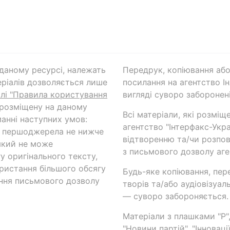
а даному ресурсі, належать
Передрук, копіювання або
ріалів дозволяється лише
посилання на агентство Ін
ілі "Правила користування
вигляді суворо заборонені
 розміщену на даному
Всі матеріали, які розміщ
анні наступних умов:
агентство "Інтерфакс-Укр
и першоджерела не нижче
відтворенню та/чи розпов
який не може
з письмового дозволу аге
у оригінального тексту,
ористання більшого обсягу
Будь-яке копіювання, пер
ння письмового дозволу
творів та/або аудіовізуал
— суворо забороняється.
Матеріали з плашками "Р",
"Новини партій", "Інноваці