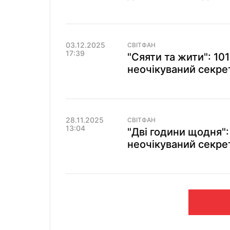
03.12.2025
СВІТФАН
17:39
"Сяяти та жити": 10
неочікуваний секрет
28.11.2025
СВІТФАН
13:04
"Дві години щодня":
неочікуваний секрет