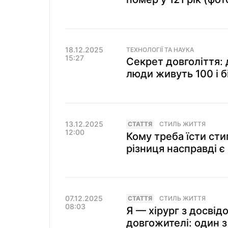
18.12.2025
ТЕХНОЛОГІЇ ТА НАУКА
15:27
Секрет довголіття:
люди живуть 100 і б
13.12.2025
СТАТТЯ
СТИЛЬ ЖИТТЯ
12:00
Кому треба їсти сти
різниця насправді є
07.12.2025
СТАТТЯ
СТИЛЬ ЖИТТЯ
08:03
Я — хірург з досвідо
довгожителі: один 