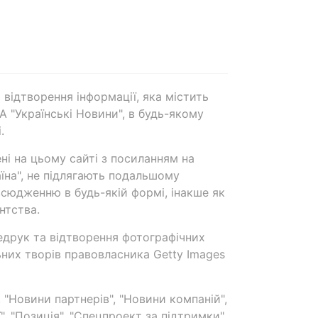
 відтворення інформації, яка містить
А "Українські Новини", в будь-якому
.
ені на цьому сайті з посиланням на
аїна", не підлягають подальшому
сюдженню в будь-якій формі, інакше як
нтства.
едрук та відтворення фотографічних
ьних творів правовласника Getty Images
 "Новини партнерів", "Новини компаній",
ї", "Позиція", "Спецпроект за підтримки"