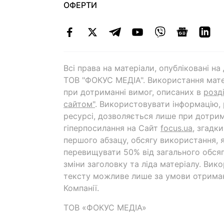
ОФЕРТИ
Всі права на матеріали, опубліковані н
ТОВ "ФОКУС МЕДІА". Використання мате
при дотриманні вимог, описаних в
розд
сайтом"
. Використовувати інформацію,
ресурсі, дозволяється лише при дотрим
гіперпосилання на Cайт
focus.ua
, згадк
першого абзацу, обсягу використання, 
перевищувати 50% від загального обсяг
зміни заголовку та ліда матеріалу. Вик
тексту можливе лише за умови отрима
Компанії.
ТОВ «ФОКУС МЕДІА»