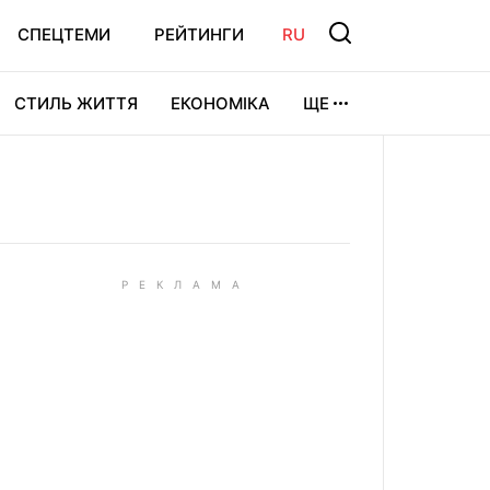
СПЕЦТЕМИ
РЕЙТИНГИ
RU
СТИЛЬ ЖИТТЯ
ЕКОНОМІКА
ЩЕ
ЛЬТУРА
ВІДЕОІГРИ
СПОРТ