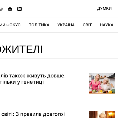
ДУМКИ
ИЙ ФОКУС
ПОЛІТИКА
УКРАЇНА
СВІТ
НАУКА
ДІДЖИТАЛ
АВТО
СВІТФАН
КУ
ОЖИТЕЛІ
лів також живуть довше:
тільки у генетиці
світі: 3 правила довгого і