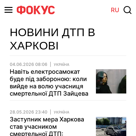
RU
НОВИНИ ДТП В
ХАРКОВІ
04.06.2026 08:06
УКРАЇНА
Навіть електросамокат
буде під забороною: коли
вийде на волю учасниця
смертельної ДТП Зайцева
28.05.2026 23:40
УКРАЇНА
Заступник мера Харкова
став учасником
смертельної ДТП: