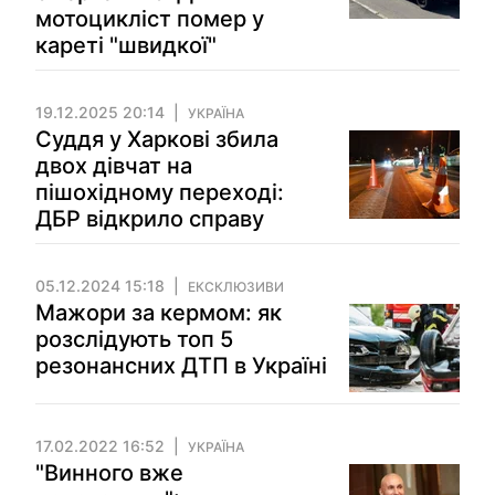
мотоцикліст помер у
кареті "швидкої"
19.12.2025 20:14
УКРАЇНА
Суддя у Харкові збила
двох дівчат на
пішохідному переході:
ДБР відкрило справу
05.12.2024 15:18
ЕКСКЛЮЗИВИ
Мажори за кермом: як
розслідують топ 5
резонансних ДТП в Україні
17.02.2022 16:52
УКРАЇНА
"Винного вже