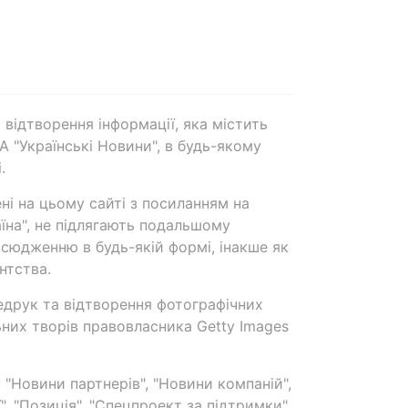
 відтворення інформації, яка містить
А "Українські Новини", в будь-якому
.
ені на цьому сайті з посиланням на
аїна", не підлягають подальшому
сюдженню в будь-якій формі, інакше як
нтства.
едрук та відтворення фотографічних
ьних творів правовласника Getty Images
 "Новини партнерів", "Новини компаній",
ї", "Позиція", "Спецпроект за підтримки"