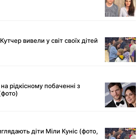
Кутчер вивели у світ своїх дітей
 на рідкісному побаченні з
(фото)
иглядають діти Міли Куніс (фото,