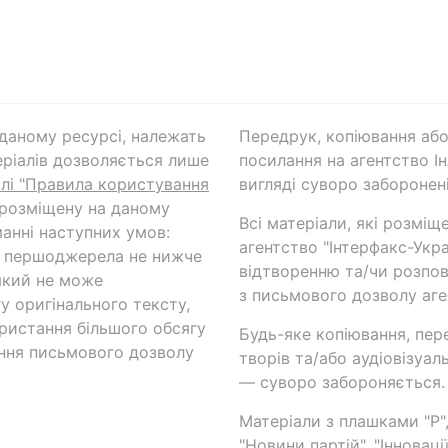
а даному ресурсі, належать
Передрук, копіювання або
ріалів дозволяється лише
посилання на агентство Ін
ілі "Правила користування
вигляді суворо заборонені
 розміщену на даному
Всі матеріали, які розміщ
анні наступних умов:
агентство "Інтерфакс-Укр
и першоджерела не нижче
відтворенню та/чи розпов
який не може
з письмового дозволу аге
у оригінального тексту,
ористання більшого обсягу
Будь-яке копіювання, пер
ння письмового дозволу
творів та/або аудіовізуал
— суворо забороняється.
Матеріали з плашками "Р",
"Новини партій", "Інноваці