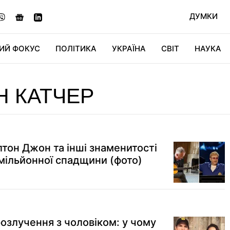
ДУМКИ
ИЙ ФОКУС
ПОЛІТИКА
УКРАЇНА
СВІТ
НАУКА
ДІДЖИТАЛ
АВТО
СВІТФАН
КУ
 КАТЧЕР
Елтон Джон та інші знаменитості
 мільйонної спадщини (фото)
розлучення з чоловіком: у чому