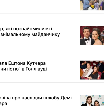
р, які познайомилися і
 знімальному майданчику
ала Ештона Кутчера
итістю" в Голлівуді
овіла про наслідки шлюбу Демі
ера