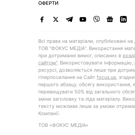
ОФЕРТИ
Всі права на матеріали, опубліковані н
ТОВ "ФОКУС МЕДІА". Використання мате
при дотриманні вимог, описаних в
розд
сайтом"
. Використовувати інформацію,
ресурсі, дозволяється лише при дотрим
гіперпосилання на Cайт
focus.ua
, згадк
першого абзацу, обсягу використання, 
перевищувати 50% від загального обсяг
зміни заголовку та ліда матеріалу. Вик
тексту можливе лише за умови отрима
Компанії.
ТОВ «ФОКУС МЕДІА»