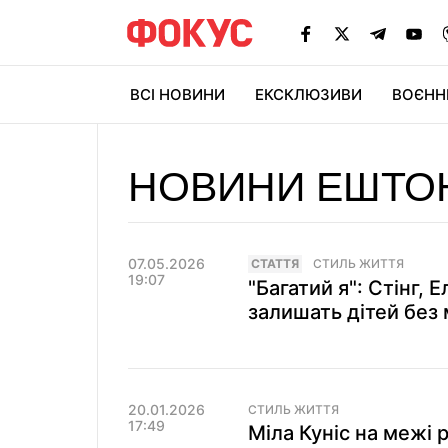
ВСІ НОВИНИ
ЕКСКЛЮЗИВИ
ВОЄНН
НОВИНИ ЕШТОН
07.05.2026
СТАТТЯ
СТИЛЬ ЖИТТЯ
19:07
"Багатий я": Стінг, 
залишать дітей без
20.01.2026
СТИЛЬ ЖИТТЯ
17:49
Міла Куніс на межі 