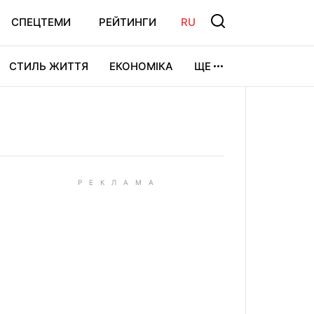
СПЕЦТЕМИ
РЕЙТИНГИ
RU
СТИЛЬ ЖИТТЯ
ЕКОНОМІКА
ЩЕ
ЛЬТУРА
ВІДЕОІГРИ
СПОРТ