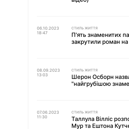
06.10.2023
СТИЛЬ ЖИТТЯ
18:47
П'ять знаменитих па
закрутили роман на
08.09.2023
СТИЛЬ ЖИТТЯ
13:03
Шерон Осборн назв
"найгрубішою знамен
07.06.2023
СТИЛЬ ЖИТТЯ
11:30
Таллула Вілліс розп
Мур та Ештона Кутч