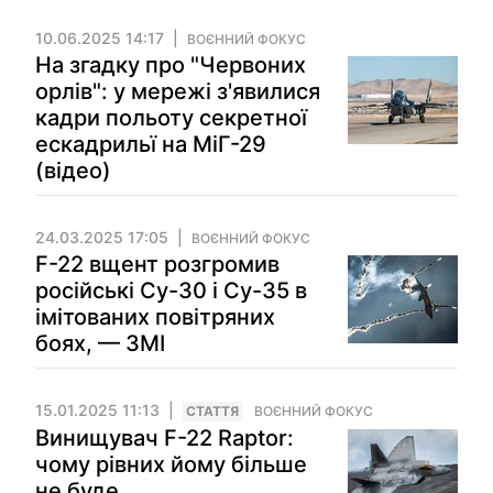
10.06.2025 14:17
ВОЄННИЙ ФОКУС
На згадку про "Червоних
орлів": у мережі з'явилися
кадри польоту секретної
ескадрильї на МіГ-29
(відео)
24.03.2025 17:05
ВОЄННИЙ ФОКУС
F-22 вщент розгромив
російські Су-30 і Су-35 в
імітованих повітряних
боях, — ЗМІ
15.01.2025 11:13
СТАТТЯ
ВОЄННИЙ ФОКУС
Винищувач F-22 Raptor:
чому рівних йому більше
не буде