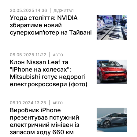
20.05.2025 14:36
ДІДЖИТАЛ
Угода століття: NVIDIA
збиратиме новий
суперкомп'ютер на Тайвані
08.05.2025 11:22
АВТО
Клон Nissan Leaf та
"iPhone на колесах":
Mitsubishi готує недорогі
електрокросовери (фото)
08.10.2024 13:25
АВТО
Виробник iPhone
презентував потужний
електричний мінівен із
запасом ходу 660 км