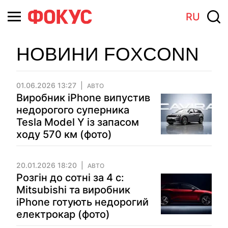
RU
НОВИНИ FOXCONN
01.06.2026 13:27
АВТО
Виробник iPhone випустив
недорогого суперника
Tesla Model Y із запасом
ходу 570 км (фото)
20.01.2026 18:20
АВТО
Розгін до сотні за 4 с:
Mitsubishi та виробник
iPhone готують недорогий
електрокар (фото)