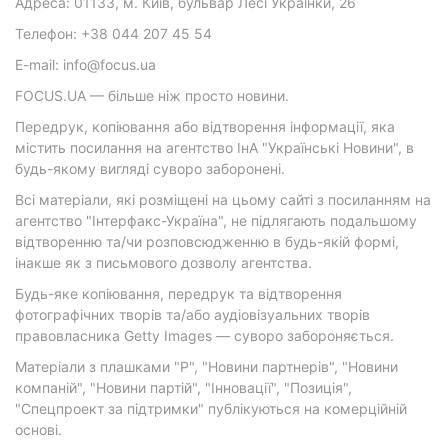
Адреса: 01133, м. Київ, бульвар Лесі Українки, 26
Телефон: +38 044 207 45 54
E-mail: info@focus.ua
FOCUS.UA — більше ніж просто новини.
Передрук, копіювання або відтворення інформації, яка
містить посилання на агентство ІнА "Українські Новини", в
будь-якому вигляді суворо заборонені.
Всі матеріали, які розміщені на цьому сайті з посиланням на
агентство "Інтерфакс-Україна", не підлягають подальшому
відтворенню та/чи розповсюдженню в будь-якій формі,
інакше як з письмового дозволу агентства.
Будь-яке копіювання, передрук та відтворення
фотографічних творів та/або аудіовізуальних творів
правовласника Getty Images — суворо забороняється.
Матеріали з плашками "Р", "Новини партнерів", "Новини
компаній", "Новини партій", "Інновації", "Позиція",
"Спецпроект за підтримки" публікуються на комерційній
основі.