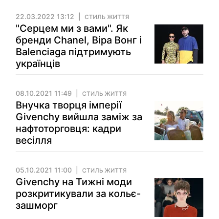
22.03.2022 13:12
СТИЛЬ ЖИТТЯ
"Серцем ми з вами". Як
бренди Chanel, Віра Вонг і
Balenciaga підтримують
українців
08.10.2021 11:49
СТИЛЬ ЖИТТЯ
Внучка творця імперії
Givenchy вийшла заміж за
нафтоторговця: кадри
весілля
05.10.2021 11:00
СТИЛЬ ЖИТТЯ
Givenchy на Тижні моди
розкритикували за кольє-
зашморг