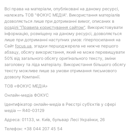
Всі права на матеріали, опубліковані на даному ресурсі,
належать ТОВ "ФОКУС МЕДІА". Використання матеріалів
дозволяється лише при дотриманні вимог, описаних в
розділі "Правила користування сайтом"
. Використовувати
інформацію, розміщену на даному ресурсі, дозволяється
лише при дотриманні наступних умов: гіперпосилання на
Cайт
focus.ua
, згадки першоджерела не нижче першого
абзацу, обсягу використання, який не може перевищувати
50% від загального обсягу оригінального тексту, зміни
заголовку та ліда матеріалу. Використання більшого обсягу
тексту можливе лише за умови отримання письмового
дозволу Компанії.
ТОВ «ФОКУС МЕДІА»
Онлайн-медіа ФОКУС
Ідентифікатор онлайн-медіа в Реєстрі суб’єктів у сфері
медіа — R40-03129
Адреса: 01133, м. Київ, бульвар Лесі Українки, 26
Телефон: +38 044 207 45 54