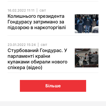
16.02.2022 11:11
СВІТ
Колишнього президента
Гондурасу затримано за
підозрою в наркоторгівлі
23.01.2022 15:24
СВІТ
Стурбований Гондурас. У
парламенті країни
кулаками обирали нового
спікера (відео)
Більше