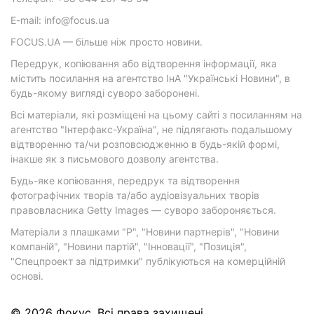
E-mail: info@focus.ua
FOCUS.UA — більше ніж просто новини.
Передрук, копіювання або відтворення інформації, яка
містить посилання на агентство ІнА "Українські Новини", в
будь-якому вигляді суворо заборонені.
Всі матеріали, які розміщені на цьому сайті з посиланням на
агентство "Інтерфакс-Україна", не підлягають подальшому
відтворенню та/чи розповсюдженню в будь-якій формі,
інакше як з письмового дозволу агентства.
Будь-яке копіювання, передрук та відтворення
фотографічних творів та/або аудіовізуальних творів
правовласника Getty Images — суворо забороняється.
Матеріали з плашками "Р", "Новини партнерів", "Новини
компаній", "Новини партій", "Інновації", "Позиція",
"Спецпроект за підтримки" публікуються на комерційній
основі.
© 2026 Фокус. Всі права захищені.