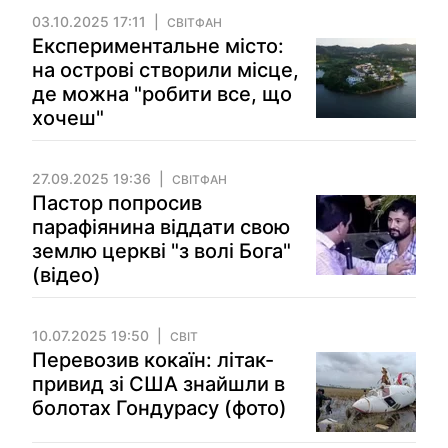
03.10.2025 17:11
СВІТФАН
Експериментальне місто:
на острові створили місце,
де можна "робити все, що
хочеш"
27.09.2025 19:36
СВІТФАН
Пастор попросив
парафіянина віддати свою
землю церкві "з волі Бога"
(відео)
10.07.2025 19:50
СВІТ
Перевозив кокаїн: літак-
привид зі США знайшли в
болотах Гондурасу (фото)