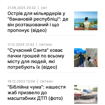
21.06.2025 20:32
СВІТ
Острів для мільярдерів у
"банановій республіці": де
він розташований і що
пропонує (відео)
11.12.2024 12:43
СВІТФАН
"Сучасний Санта" ховає
пачки грошей по всьому
місту для людей, які
потребують їх (відео)
19.12.2023 13:04
СВІТФАН
"Біблійна чума": нашестя
жаб призвело до
масштабних ДТП (фото)