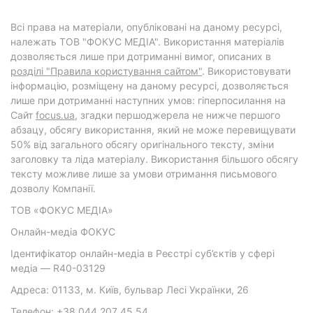
Всі права на матеріали, опубліковані на даному ресурсі,
належать ТОВ "ФОКУС МЕДІА". Використання матеріалів
дозволяється лише при дотриманні вимог, описаних в
розділі "Правила користування сайтом"
. Використовувати
інформацію, розміщену на даному ресурсі, дозволяється
лише при дотриманні наступних умов: гіперпосилання на
Cайт
focus.ua
, згадки першоджерела не нижче першого
абзацу, обсягу використання, який не може перевищувати
50% від загального обсягу оригінального тексту, зміни
заголовку та ліда матеріалу. Використання більшого обсягу
тексту можливе лише за умови отримання письмового
дозволу Компанії.
ТОВ «ФОКУС МЕДІА»
Онлайн-медіа ФОКУС
Ідентифікатор онлайн-медіа в Реєстрі суб’єктів у сфері
медіа — R40-03129
Адреса: 01133, м. Київ, бульвар Лесі Українки, 26
Телефон: +38 044 207 45 54