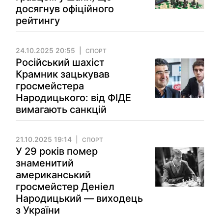
досягнув офіційного
рейтингу
24.10.2025 20:55
СПОРТ
Російський шахіст
Крамник зацькував
гросмейстера
Народицького: від ФІДЕ
вимагають санкцій
21.10.2025 19:14
СПОРТ
У 29 років помер
знаменитий
американський
гросмейстер Деніел
Народицький — виходець
з України