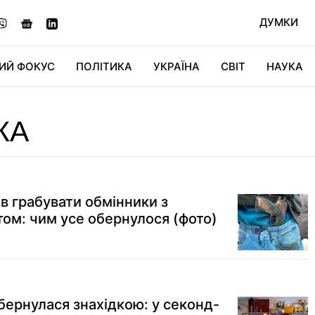
ДУМКИ
ИЙ ФОКУС
ПОЛІТИКА
УКРАЇНА
СВІТ
НАУКА
ДІДЖИТАЛ
АВТО
СВІТФАН
КУ
КА
ов грабувати обмінники з
том: чим усе обернулося (фото)
бернулася знахідкою: у секонд-