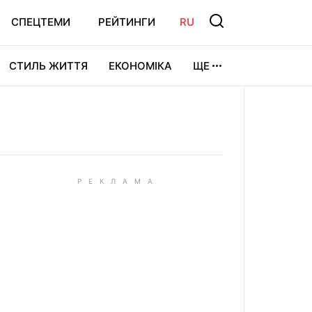
СПЕЦТЕМИ
РЕЙТИНГИ
RU
СТИЛЬ ЖИТТЯ
ЕКОНОМІКА
ЩЕ
ЛЬТУРА
ВІДЕОІГРИ
СПОРТ