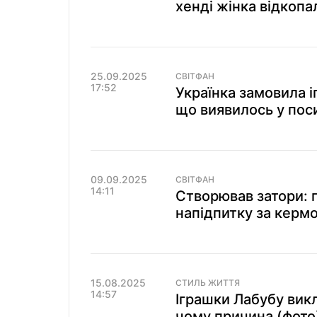
хенді жінка відкопа
25.09.2025
СВІТФАН
17:52
Українка замовила іг
що виявилось у поси
09.09.2025
СВІТФАН
14:11
Створював затори: п
напідпитку за керм
15.08.2025
СТИЛЬ ЖИТТЯ
14:57
Іграшки Лабубу викл
чому причина (фото