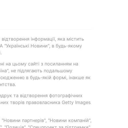
 відтворення інформації, яка містить
А "Українські Новини", в будь-якому
.
ені на цьому сайті з посиланням на
аїна", не підлягають подальшому
сюдженню в будь-якій формі, інакше як
нтства.
едрук та відтворення фотографічних
ьних творів правовласника Getty Images
 "Новини партнерів", "Новини компаній",
ї", "Позиція", "Спецпроект за підтримки"