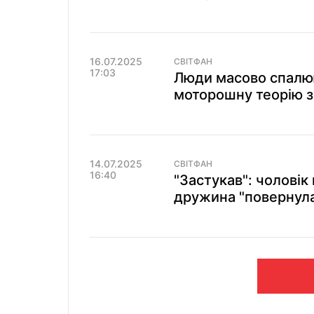
16.07.2025
СВІТФАН
17:03
Люди масово спалюю
моторошну теорію з
14.07.2025
СВІТФАН
16:40
"Застукав": чоловік
дружина "повернула