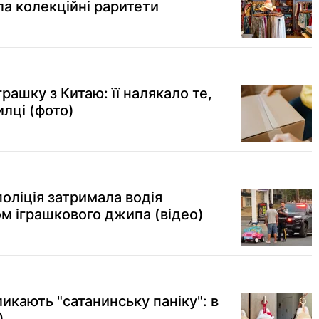
ла колекційні раритети
рашку з Китаю: її налякало те,
лці (фото)
оліція затримала водія
ом іграшкового джипа (відео)
икають "сатанинську паніку": в
)