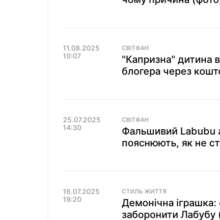
11.08.2025
СВІТФАН
10:07
"Капризна" дитина 
блогера через кошт
25.07.2025
СВІТФАН
14:30
Фальшивий Labubu а
пояснюють, як не с
16.07.2025
СТИЛЬ ЖИТТЯ
19:20
Демонічна іграшка:
заборонити Лабубу 