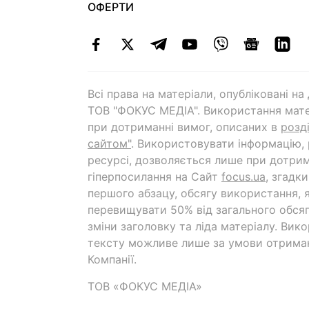
ОФЕРТИ
Всі права на матеріали, опубліковані н
ТОВ "ФОКУС МЕДІА". Використання мате
при дотриманні вимог, описаних в
розд
сайтом"
. Використовувати інформацію,
ресурсі, дозволяється лише при дотрим
гіперпосилання на Cайт
focus.ua
, згадк
першого абзацу, обсягу використання, 
перевищувати 50% від загального обсяг
зміни заголовку та ліда матеріалу. Вик
тексту можливе лише за умови отрима
Компанії.
ТОВ «ФОКУС МЕДІА»