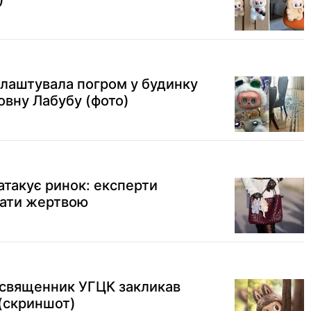
влаштувала погром у будинку
овну Лабубу (фото)
такує ринок: експерти
тати жертвою
 священник УГЦК закликав
(скриншот)