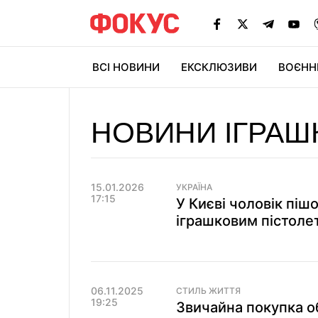
ВСІ НОВИНИ
ЕКСКЛЮЗИВИ
ВОЄНН
НОВИНИ ІГРАШ
15.01.2026
УКРАЇНА
17:15
У Києві чоловік піш
іграшковим пістоле
06.11.2025
СТИЛЬ ЖИТТЯ
19:25
Звичайна покупка о