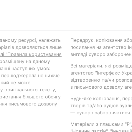
а даному ресурсі, належать
Передрук, копіювання або
ріалів дозволяється лише
посилання на агентство Ін
ілі "Правила користування
вигляді суворо заборонені
 розміщену на даному
Всі матеріали, які розміщ
анні наступних умов:
агентство "Інтерфакс-Укр
и першоджерела не нижче
відтворенню та/чи розпов
який не може
з письмового дозволу аге
у оригінального тексту,
ористання більшого обсягу
Будь-яке копіювання, пер
ння письмового дозволу
творів та/або аудіовізуал
— суворо забороняється.
Матеріали з плашками "Р",
"Новини партій", "Інноваці