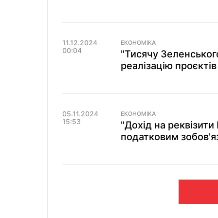
11.12.2024
ЕКОНОМІКА
00:04
"Тисячу Зеленськог
реалізацію проєктів
05.11.2024
ЕКОНОМІКА
15:53
"Дохід на реквізит
податковим зобов'яз