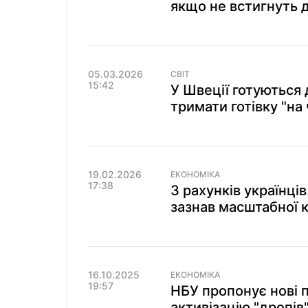
якщо не встигнуть 
05.03.2026
СВІТ
15:42
У Швеції готуються 
тримати готівку "на
19.02.2026
ЕКОНОМІКА
17:38
З рахунків українці
зазнав масштабної 
16.10.2025
ЕКОНОМІКА
19:57
НБУ пропонує нові 
активізацію "дропів