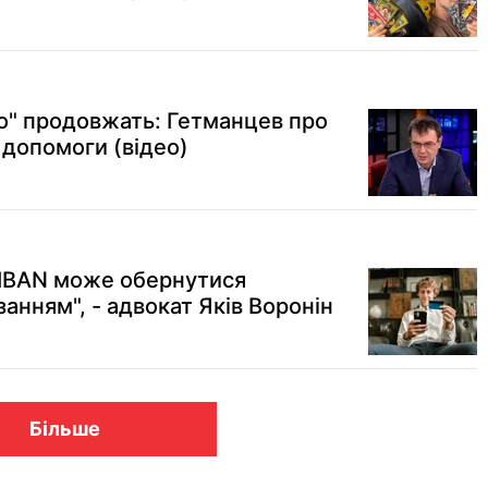
о" продовжать: Гетманцев про
 допомоги (відео)
и IBAN може обернутися
анням", - адвокат Яків Воронін
Більше