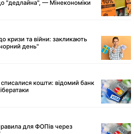
до "дедлайна", — Мінекономіки
до кризи та війни: закликають
 чорний день"
в списалися кошти: відомий банк
кібератаки
правила для ФОПів через
"