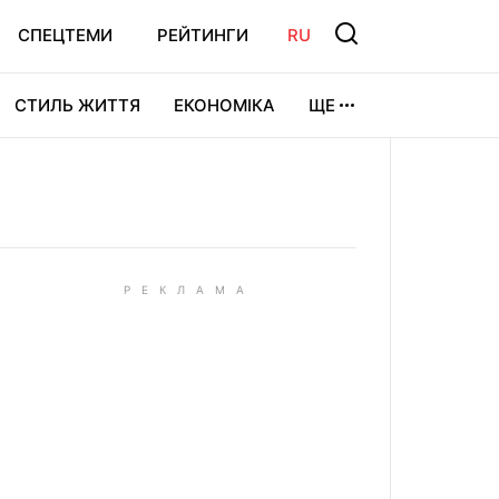
СПЕЦТЕМИ
РЕЙТИНГИ
RU
СТИЛЬ ЖИТТЯ
ЕКОНОМІКА
ЩЕ
ЛЬТУРА
ВІДЕОІГРИ
СПОРТ