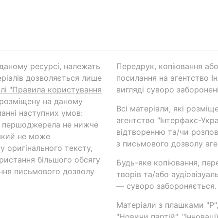
а даному ресурсі, належать
Передрук, копіювання або
ріалів дозволяється лише
посилання на агентство Ін
ілі "Правила користування
вигляді суворо заборонені
 розміщену на даному
Всі матеріали, які розміщ
анні наступних умов:
агентство "Інтерфакс-Укр
и першоджерела не нижче
відтворенню та/чи розпов
який не може
з письмового дозволу аге
у оригінального тексту,
ористання більшого обсягу
Будь-яке копіювання, пер
ння письмового дозволу
творів та/або аудіовізуал
— суворо забороняється.
Матеріали з плашками "Р",
"Новини партій", "Інноваці