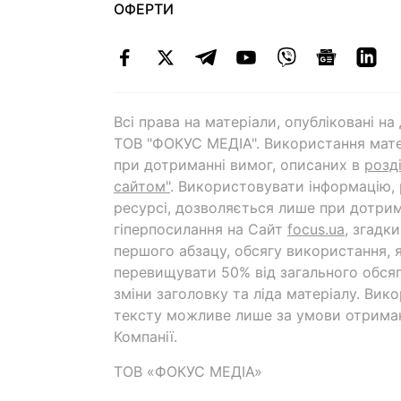
ОФЕРТИ
Всі права на матеріали, опубліковані н
ТОВ "ФОКУС МЕДІА". Використання мате
при дотриманні вимог, описаних в
розд
сайтом"
. Використовувати інформацію,
ресурсі, дозволяється лише при дотрим
гіперпосилання на Cайт
focus.ua
, згадк
першого абзацу, обсягу використання, 
перевищувати 50% від загального обсяг
зміни заголовку та ліда матеріалу. Вик
тексту можливе лише за умови отрима
Компанії.
ТОВ «ФОКУС МЕДІА»