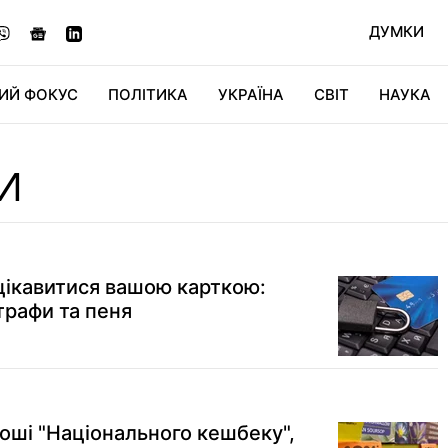
ДУМКИ
ИЙ ФОКУС
ПОЛІТИКА
УКРАЇНА
СВІТ
НАУКА
ДІДЖИТАЛ
АВТО
СВІТФАН
КУ
И
ікавитися вашою карткою:
рафи та пеня
роші "Національного кешбеку",