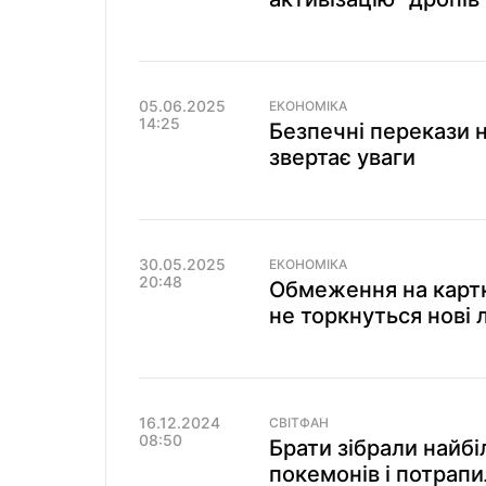
05.06.2025
ЕКОНОМІКА
14:25
Безпечні перекази н
звертає уваги
30.05.2025
ЕКОНОМІКА
20:48
Обмеження на картк
не торкнуться нові 
16.12.2024
СВІТФАН
08:50
Брати зібрали найбі
покемонів і потрапи