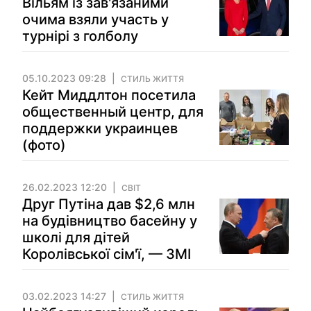
Вільям із зав'язаними
очима взяли участь у
турнірі з голболу
05.10.2023 09:28
СТИЛЬ ЖИТТЯ
Кейт Миддлтон посетила
общественный центр, для
поддержки украинцев
(фото)
26.02.2023 12:20
СВІТ
Друг Путіна дав $2,6 млн
на будівництво басейну у
школі для дітей
Королівської сім'ї, — ЗМІ
03.02.2023 14:27
СТИЛЬ ЖИТТЯ