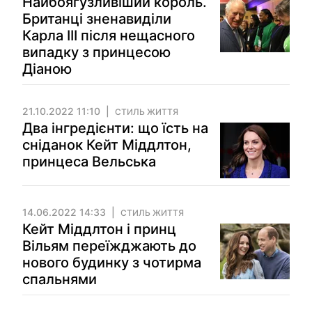
Найбоягузливіший король.
Британці зненавиділи
Карла III після нещасного
випадку з принцесою
Діаною
21.10.2022 11:10
СТИЛЬ ЖИТТЯ
Два інгредієнти: що їсть на
сніданок Кейт Міддлтон,
принцеса Вельська
14.06.2022 14:33
СТИЛЬ ЖИТТЯ
Кейт Міддлтон і принц
Вільям переїжджають до
нового будинку з чотирма
спальнями