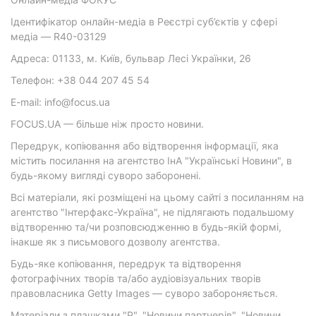
Ідентифікатор онлайн-медіа в Реєстрі суб’єктів у сфері
медіа — R40-03129
Адреса: 01133, м. Київ, бульвар Лесі Українки, 26
Телефон: +38 044 207 45 54
E-mail: info@focus.ua
FOCUS.UA — більше ніж просто новини.
Передрук, копіювання або відтворення інформації, яка
містить посилання на агентство ІнА "Українські Новини", в
будь-якому вигляді суворо заборонені.
Всі матеріали, які розміщені на цьому сайті з посиланням на
агентство "Інтерфакс-Україна", не підлягають подальшому
відтворенню та/чи розповсюдженню в будь-якій формі,
інакше як з письмового дозволу агентства.
Будь-яке копіювання, передрук та відтворення
фотографічних творів та/або аудіовізуальних творів
правовласника Getty Images — суворо забороняється.
Матеріали з плашками "Р", "Новини партнерів", "Новини