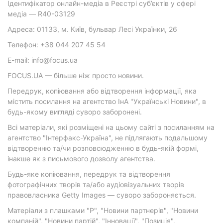
Ідентифікатор онлайн-медіа в Реєстрі суб’єктів у сфері
медіа — R40-03129
Адреса: 01133, м. Київ, бульвар Лесі Українки, 26
Телефон: +38 044 207 45 54
E-mail: info@focus.ua
FOCUS.UA — більше ніж просто новини.
Передрук, копіювання або відтворення інформації, яка
містить посилання на агентство ІнА "Українські Новини", в
будь-якому вигляді суворо заборонені.
Всі матеріали, які розміщені на цьому сайті з посиланням на
агентство "Інтерфакс-Україна", не підлягають подальшому
відтворенню та/чи розповсюдженню в будь-якій формі,
інакше як з письмового дозволу агентства.
Будь-яке копіювання, передрук та відтворення
фотографічних творів та/або аудіовізуальних творів
правовласника Getty Images — суворо забороняється.
Матеріали з плашками "Р", "Новини партнерів", "Новини
компаній", "Новини партій", "Інновації", "Позиція",