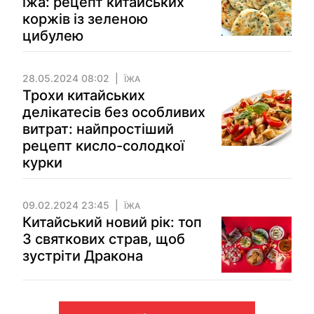
їжа: рецепт китайських
коржів із зеленою
цибулею
28.05.2024 08:02
ЇЖА
Трохи китайських
делікатесів без особливих
витрат: найпростіший
рецепт кисло-солодкої
курки
09.02.2024 23:45
ЇЖА
Китайський новий рік: топ
3 святкових страв, щоб
зустріти Дракона