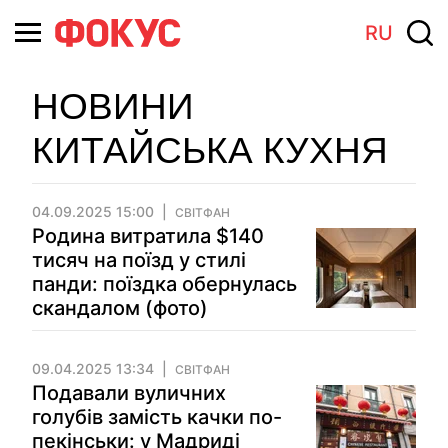
RU
НОВИНИ
КИТАЙСЬКА КУХНЯ
04.09.2025 15:00
СВІТФАН
Родина витратила $140
тисяч на поїзд у стилі
панди: поїздка обернулась
скандалом (фото)
09.04.2025 13:34
СВІТФАН
Подавали вуличних
голубів замість качки по-
пекінськи: у Мадриді