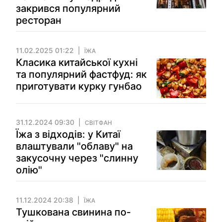
закрився популярний
ресторан
11.02.2025 01:22
ЇЖА
Класика китайської кухні
та популярний фастфуд: як
приготувати курку гунбао
31.12.2024 09:30
СВІТФАН
Їжа з відходів: у Китаї
влаштували "облаву" на
закусочну через "слинну
олію"
11.12.2024 20:38
ЇЖА
Тушкована свинина по-