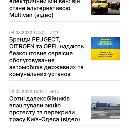
електричний мінівен: він
стане альтернативою
Multivan (відео)
04.03.2022 12:37
АВТО
Бренди PEUGEOT,
CITROEN та OPEL надають
безкоштовне сервісне
обслуговування
автомобілів державних та
комунальних установ
22.02.2022 18:10
АВТО
Сотні далекобійників
влаштували акцію
протесту та перекрили
трасу Київ-Одеса (відео)