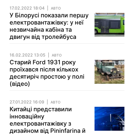
17.02.2022 18:04
АВТО
У Білорусі показали першу
електровантажівку: у неї
незвичайна кабіна та
двигун від тролейбуса
16.02.2022 13:05
АВТО
Старий Ford 1931 року
проїхався після кількох
десятиріч простою у полі
(відео)
27.01.2022 16:09
АВТО
Китайці представили
інноваційну
електровантажівку з
дизайном від Pininfarina й