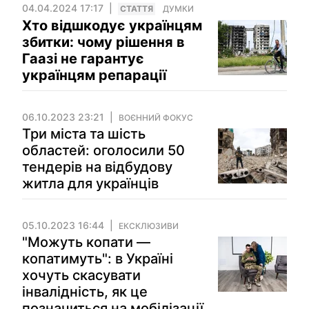
04.04.2024 17:17
СТАТТЯ
ДУМКИ
Хто відшкодує українцям
збитки: чому рішення в
Гаазі не гарантує
українцям репарації
06.10.2023 23:21
ВОЄННИЙ ФОКУС
Три міста та шість
областей: оголосили 50
тендерів на відбудову
житла для українців
05.10.2023 16:44
ЕКСКЛЮЗИВИ
"Можуть копати —
копатимуть": в Україні
хочуть скасувати
інвалідність, як це
позначиться на мобілізації