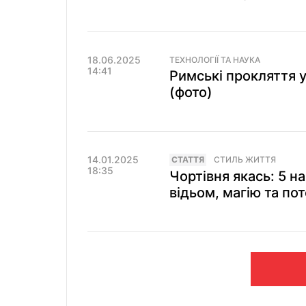
18.06.2025
ТЕХНОЛОГІЇ ТА НАУКА
14:41
Римські прокляття у
(фото)
14.01.2025
СТАТТЯ
СТИЛЬ ЖИТТЯ
18:35
Чортівня якась: 5 н
відьом, магію та пот