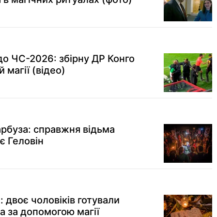
до ЧС-2026: збірну ДР Конго
 магії (відео)
гарбуза: справжня відьма
є Геловін
 двоє чоловіків готували
а за допомогою магії