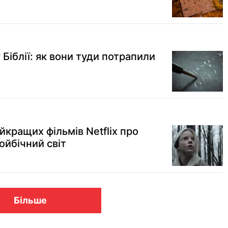
 Біблії: як вони туди потрапили
айкращих фільмів Netflix про
ойбічний світ
Більше