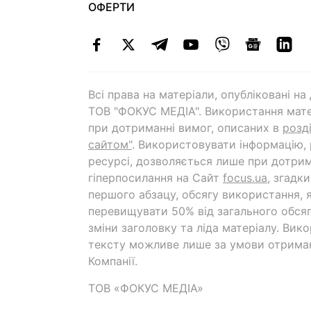
ОФЕРТИ
Всі права на матеріали, опубліковані н
ТОВ "ФОКУС МЕДІА". Використання мате
при дотриманні вимог, описаних в
розд
сайтом"
. Використовувати інформацію,
ресурсі, дозволяється лише при дотрим
гіперпосилання на Cайт
focus.ua
, згадк
першого абзацу, обсягу використання, 
перевищувати 50% від загального обсяг
зміни заголовку та ліда матеріалу. Вик
тексту можливе лише за умови отрима
Компанії.
ТОВ «ФОКУС МЕДІА»