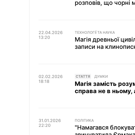
розповів, що чорні 
22.04.2026
ТЕХНОЛОГІЇ ТА НАУКА
13:20
Магія древньої циві
записи на клинопис
02.02.2026
СТАТТЯ
ДУМКИ
18:18
Магія замість розу
справа не в ньому, а
31.01.2026
ПОЛІТИКА
22:20
"Намагався блокува
звинуватила Єрмака 