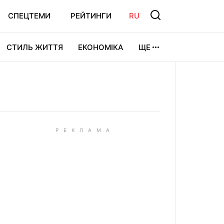
СПЕЦТЕМИ
РЕЙТИНГИ
RU
СТИЛЬ ЖИТТЯ
ЕКОНОМІКА
ЩЕ
ЛЬТУРА
ВІДЕОІГРИ
СПОРТ