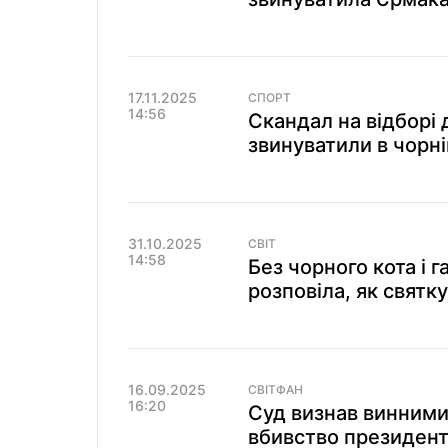
17.11.2025
СПОРТ
14:56
Скандал на відборі 
звинуватили в чорній
31.10.2025
СВІТ
14:58
Без чорного кота і 
розповіла, як святку
16.09.2025
СВІТФАН
16:20
Суд визнав винними:
вбивство президент