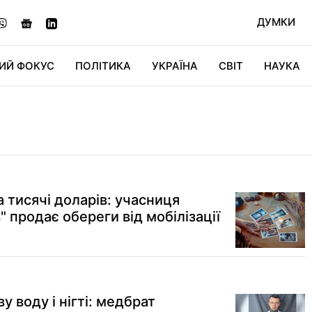
ДУМКИ
ИЙ ФОКУС
ПОЛІТИКА
УКРАЇНА
СВІТ
НАУКА
ДІДЖИТАЛ
АВТО
СВІТФАН
КУ
а тисячі доларів: учасниця
" продає обереги від мобілізації
у воду і нігті: медбрат