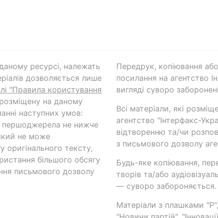
а даному ресурсі, належать
Передрук, копіювання або
ріалів дозволяється лише
посилання на агентство Ін
ілі "Правила користування
вигляді суворо заборонені
 розміщену на даному
Всі матеріали, які розміщ
анні наступних умов:
агентство "Інтерфакс-Укр
и першоджерела не нижче
відтворенню та/чи розпов
який не може
з письмового дозволу аге
у оригінального тексту,
ористання більшого обсягу
Будь-яке копіювання, пер
ння письмового дозволу
творів та/або аудіовізуал
— суворо забороняється.
Матеріали з плашками "Р",
"Новини партій", "Інноваці