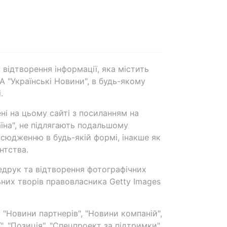
 відтворення інформації, яка містить
А "Українські Новини", в будь-якому
.
ені на цьому сайті з посиланням на
аїна", не підлягають подальшому
сюдженню в будь-якій формі, інакше як
нтства.
едрук та відтворення фотографічних
ьних творів правовласника Getty Images
 "Новини партнерів", "Новини компаній",
ї", "Позиція", "Спецпроект за підтримки"