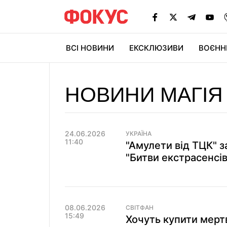
ВСІ НОВИНИ
ЕКСКЛЮЗИВИ
ВОЄНН
НОВИНИ МАГІЯ
24.06.2026
УКРАЇНА
11:40
"Амулети від ТЦК" з
"Битви екстрасенсів
08.06.2026
СВІТФАН
15:49
Хочуть купити мертв