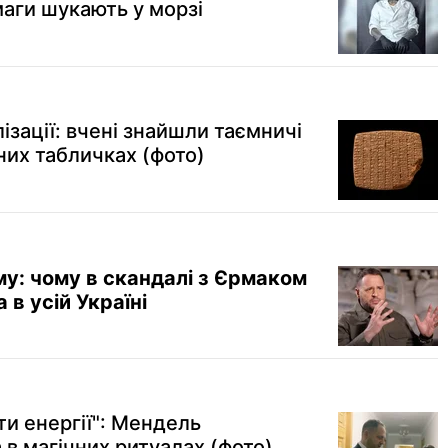
маги шукають у морзі
лізації: вчені знайшли таємничі
них табличках (фото)
му: чому в скандалі з Єрмаком
 в усій Україні
ти енергії": Мендель
в магічних ритуалах (фото)