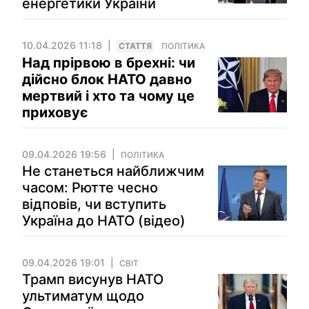
енергетики України
10.04.2026 11:18
СТАТТЯ
ПОЛІТИКА
Над прірвою в брехні: чи
дійсно блок НАТО давно
мертвий і хто та чому це
приховує
09.04.2026 19:56
ПОЛІТИКА
Не станеться найближчим
часом: Рютте чесно
відповів, чи вступить
Україна до НАТО (відео)
09.04.2026 19:01
СВІТ
Трамп висунув НАТО
ультиматум щодо