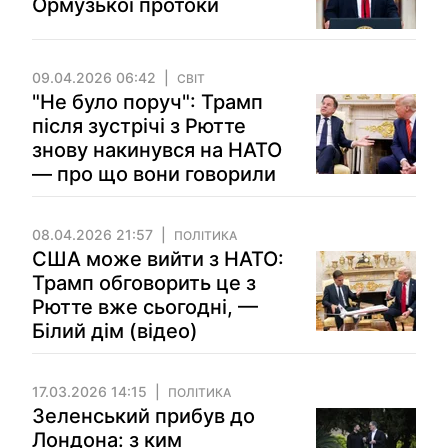
Ормузької протоки
09.04.2026 06:42
СВІТ
"Не було поруч": Трамп
після зустрічі з Рютте
знову накинувся на НАТО
— про що вони говорили
08.04.2026 21:57
ПОЛІТИКА
США може вийти з НАТО:
Трамп обговорить це з
Рютте вже сьогодні, —
Білий дім (відео)
17.03.2026 14:15
ПОЛІТИКА
Зеленський прибув до
Лондона: з ким