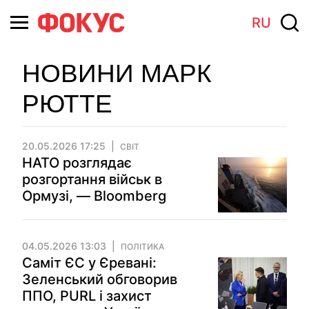
RU
НОВИНИ МАРК
РЮТТЕ
20.05.2026 17:25
СВІТ
НАТО розглядає
розгортання військ в
Ормузі, — Bloomberg
04.05.2026 13:03
ПОЛІТИКА
Саміт ЄС у Єревані:
Зеленський обговорив
ППО, PURL і захист