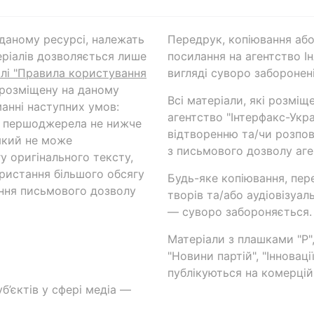
а даному ресурсі, належать
Передрук, копіювання або
ріалів дозволяється лише
посилання на агентство Ін
ілі "Правила користування
вигляді суворо заборонені
 розміщену на даному
Всі матеріали, які розміщ
анні наступних умов:
агентство "Інтерфакс-Укр
и першоджерела не нижче
відтворенню та/чи розпов
який не може
з письмового дозволу аге
у оригінального тексту,
ористання більшого обсягу
Будь-яке копіювання, пер
ння письмового дозволу
творів та/або аудіовізуал
— суворо забороняється.
Матеріали з плашками "Р",
"Новини партій", "Інноваці
публікуються на комерційн
б’єктів у сфері медіа —