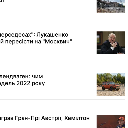
ії
мерседесах": Лукашенко
й пересісти на "Москвич"
лендваген: чим
одель 2022 року
рав Гран-Прі Австрії, Хемілтон