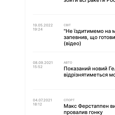
збити всі ракети Рос
19.05.2022
СВІТ
19:24
"Не їздитимемо на 
запевнив, що готови
(відео)
08.09.2021
АВТО
15:52
Показаний новий Ге
відрізнятиметься м
04.07.2021
СПОРТ
18:12
Макс Ферстаппен виг
провалив гонку