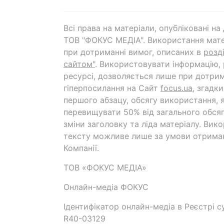
Всі права на матеріали, опубліковані н
ТОВ "ФОКУС МЕДІА". Використання мате
при дотриманні вимог, описаних в
розд
сайтом"
. Використовувати інформацію,
ресурсі, дозволяється лише при дотрим
гіперпосилання на Cайт
focus.ua
, згадк
першого абзацу, обсягу використання, 
перевищувати 50% від загального обсяг
зміни заголовку та ліда матеріалу. Вик
тексту можливе лише за умови отрима
Компанії.
ТОВ «ФОКУС МЕДІА»
Онлайн-медіа ФОКУС
Ідентифікатор онлайн-медіа в Реєстрі су
R40-03129