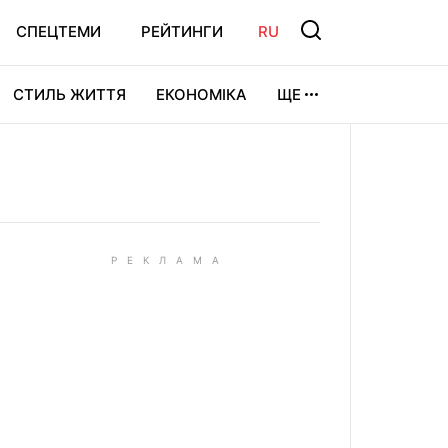
СПЕЦТЕМИ
РЕЙТИНГИ
RU
СТИЛЬ ЖИТТЯ
ЕКОНОМІКА
ЩЕ
ЛЬТУРА
ВІДЕОІГРИ
СПОРТ