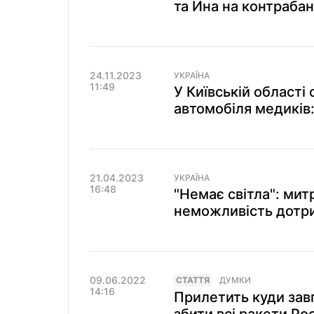
та Ина на контраба
24.11.2023
УКРАЇНА
11:49
У Київській області
автомобіля медиків:
21.04.2023
УКРАЇНА
16:48
"Немає світла": ми
неможливість дотр
09.06.2022
СТАТТЯ
ДУМКИ
14:16
Прилетить куди зав