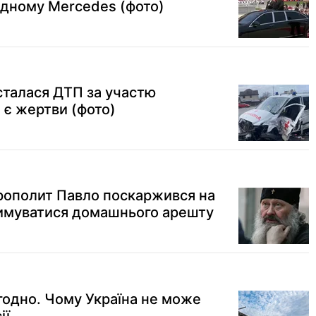
ндному Mercedes (фото)
 сталася ДТП за участю
 є жертви (фото)
трополит Павло поскаржився на
имуватися домашнього арешту
годно. Чому Україна не може