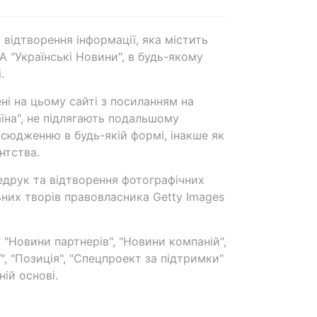
 відтворення інформації, яка містить
А "Українські Новини", в будь-якому
.
ені на цьому сайті з посиланням на
аїна", не підлягають подальшому
сюдженню в будь-якій формі, інакше як
нтства.
едрук та відтворення фотографічних
ьних творів правовласника Getty Images
 "Новини партнерів", "Новини компаній",
ї", "Позиція", "Спецпроект за підтримки"
ій основі.