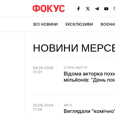
ВСІ НОВИНИ
ЕКСКЛЮЗИВИ
ВОЄНН
НОВИНИ МЕРС
04.04.2026
СТИЛЬ ЖИТТЯ
21:01
Відома акторка похи
мільйонів: "День пон
20.06.2024
АВТО
11:58
Виглядали "комічно":