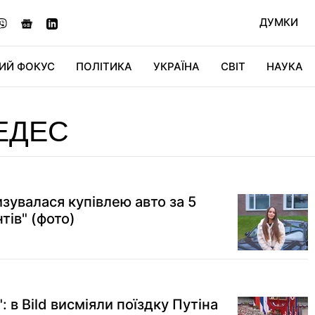
ДУМКИ
ИЙ ФОКУС
ПОЛІТИКА
УКРАЇНА
СВІТ
НАУКА
ДІДЖИТАЛ
АВТО
СВІТФАН
КУ
ЕДЕС
зувалася купівлею авто за 5
тів" (фото)
 в Bild висміяли поїздку Путіна