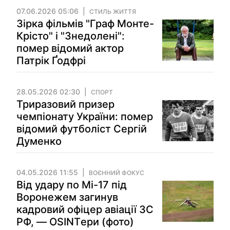
07.06.2026 05:06
СТИЛЬ ЖИТТЯ
Зірка фільмів "Граф Монте-
Крісто" і "Знедолені":
помер відомий актор
Патрік Ґодфрі
28.05.2026 02:30
СПОРТ
Триразовий призер
чемпіонату України: помер
відомий футболіст Сергій
Думенко
04.05.2026 11:55
ВОЄННИЙ ФОКУС
Від удару по Мі-17 під
Воронежем загинув
кадровий офіцер авіації ЗС
РФ, — OSINTери (фото)