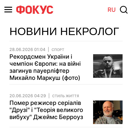
RU
НОВИНИ НЕКРОЛОГ
28.06.2026 01:04
СПОРТ
Рекордсмен України і
чемпіон Європи: на війні
загинув пауерліфтер
Михайло Маркуш (фото)
20.06.2026 04:29
СТИЛЬ ЖИТТЯ
Помер режисер серіалів
"Друзі" і "Теорія великого
вибуху" Джеймс Берроуз