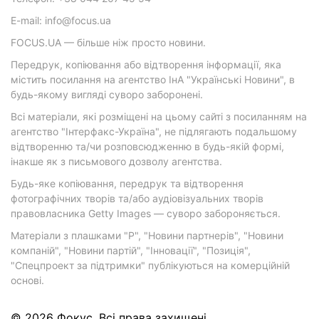
E-mail: info@focus.ua
FOCUS.UA — більше ніж просто новини.
Передрук, копіювання або відтворення інформації, яка
містить посилання на агентство ІнА "Українські Новини", в
будь-якому вигляді суворо заборонені.
Всі матеріали, які розміщені на цьому сайті з посиланням на
агентство "Інтерфакс-Україна", не підлягають подальшому
відтворенню та/чи розповсюдженню в будь-якій формі,
інакше як з письмового дозволу агентства.
Будь-яке копіювання, передрук та відтворення
фотографічних творів та/або аудіовізуальних творів
правовласника Getty Images — суворо забороняється.
Матеріали з плашками "Р", "Новини партнерів", "Новини
компаній", "Новини партій", "Інновації", "Позиція",
"Спецпроект за підтримки" публікуються на комерційній
основі.
© 2026 Фокус. Всі права захищені.