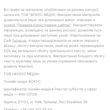
Всі права на матеріали, опубліковані на даному ресурсі,
належать ТОВ "ФОКУС МЕДІА". Використання матеріалів
дозволяється лише при дотриманні вимог, описаних в
розділі "Правила користування сайтом"
. Використовувати
інформацію, розміщену на даному ресурсі, дозволяється
лише при дотриманні наступних умов: гіперпосилання на
Cайт
focus.ua
, згадки першоджерела не нижче першого
абзацу, обсягу використання, який не може перевищувати
50% від загального обсягу оригінального тексту, зміни
заголовку та ліда матеріалу. Використання більшого обсягу
тексту можливе лише за умови отримання письмового
дозволу Компанії.
ТОВ «ФОКУС МЕДІА»
Онлайн-медіа ФОКУС
Ідентифікатор онлайн-медіа в Реєстрі суб’єктів у сфері
медіа — R40-03129
Адреса: 01133, м. Київ, бульвар Лесі Українки, 26
Телефон: +38 044 207 45 54