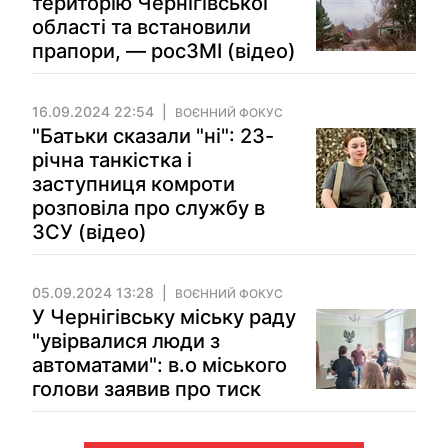
територію Чернігівської
області та встановили
прапори, — росЗМІ (відео)
16.09.2024 22:54
ВОЄННИЙ ФОКУС
"Батьки сказали "ні": 23-
річна танкістка і
заступниця комроти
розповіла про службу в
ЗСУ (відео)
05.09.2024 13:28
ВОЄННИЙ ФОКУС
У Чернігівську міську раду
"увірвалися люди з
автоматами": в.о міського
голови заявив про тиск