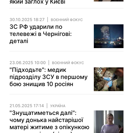
який заглох у Києві
30.10.2025 18:27
ВОЄННИЙ ФОКУС
ЗС РФ ударили по
телевежі в Чернігові:
деталі
23.06.2025 10:00
ВОЄННИЙ ФОКУС
"Підходьте": медик
підрозділу ЗСУ в першому
бою знищив 10 росіян
21.05.2025 17:14
УКРАЇНА
"Знущатиметься далі":
чому донька найстарішої
матері житиме з опікункою