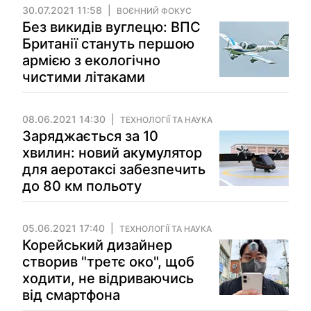
30.07.2021 11:58
ВОЄННИЙ ФОКУС
Без викидів вуглецю: ВПС
Британії стануть першою
армією з екологічно
чистими літаками
08.06.2021 14:30
ТЕХНОЛОГІЇ ТА НАУКА
Заряджається за 10
хвилин: новий акумулятор
для аеротаксі забезпечить
до 80 км польоту
05.06.2021 17:40
ТЕХНОЛОГІЇ ТА НАУКА
Корейський дизайнер
створив "третє око", щоб
ходити, не відриваючись
від смартфона