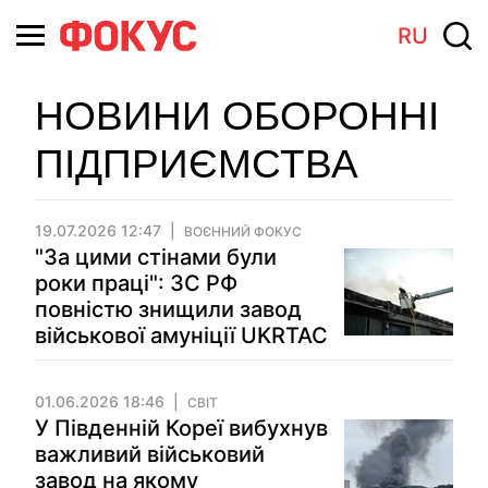
RU
НОВИНИ ОБОРОННІ
ПІДПРИЄМСТВА
19.07.2026 12:47
ВОЄННИЙ ФОКУС
"За цими стінами були
роки праці": ЗС РФ
повністю знищили завод
військової амуніції UKRTAC
01.06.2026 18:46
СВІТ
У Південній Кореї вибухнув
важливий військовий
завод на якому