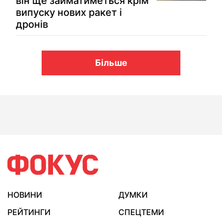
він ще займатиметься крім
випуску нових ракет і
дронів
Більше
НОВИНИ
ДУМКИ
РЕЙТИНГИ
СПЕЦТЕМИ