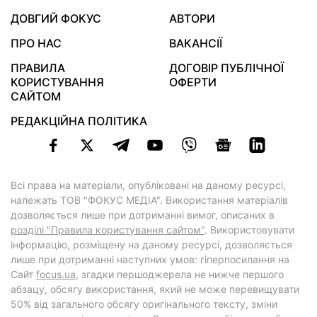
ДОВГИЙ ФОКУС
АВТОРИ
ПРО НАС
ВАКАНСІЇ
ПРАВИЛА
ДОГОВІР ПУБЛІЧНОЇ
КОРИСТУВАННЯ
ОФЕРТИ
САЙТОМ
РЕДАКЦІЙНА ПОЛІТИКА
Всі права на матеріали, опубліковані на даному ресурсі,
належать ТОВ "ФОКУС МЕДІА". Використання матеріалів
дозволяється лише при дотриманні вимог, описаних в
розділі "Правила користування сайтом"
. Використовувати
інформацію, розміщену на даному ресурсі, дозволяється
лише при дотриманні наступних умов: гіперпосилання на
Cайт
focus.ua
, згадки першоджерела не нижче першого
абзацу, обсягу використання, який не може перевищувати
50% від загального обсягу оригінального тексту, зміни