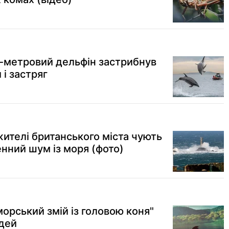
,5-метровий дельфін застрибнув
 і застряг
жителі британського міста чують
нний шум із моря (фото)
"морський змій із головою коня"
юдей