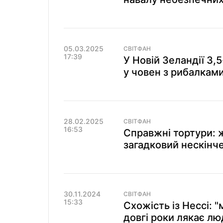
05.03.2025
СВІТФАН
17:39
У Новій Зеландії 3
у човен з рибалками
28.02.2025
СВІТФАН
16:53
Справжні тортури: 
загадковий нескінче
30.11.2024
СВІТФАН
15:33
Схожість із Нессі: 
довгі роки лякає л