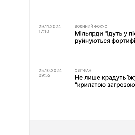
29.11.2024
ВОЄННИЙ ФОКУС
17:10
Мільярди "ідуть у п
руйнуються фортифі
25.10.2024
СВІТФАН
09:52
Не лише крадуть їж
"крилатою загрозою"