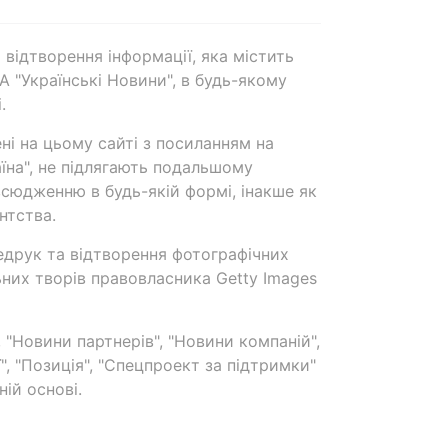
 відтворення інформації, яка містить
А "Українські Новини", в будь-якому
.
ені на цьому сайті з посиланням на
аїна", не підлягають подальшому
сюдженню в будь-якій формі, інакше як
нтства.
едрук та відтворення фотографічних
ьних творів правовласника Getty Images
 "Новини партнерів", "Новини компаній",
ї", "Позиція", "Спецпроект за підтримки"
ій основі.