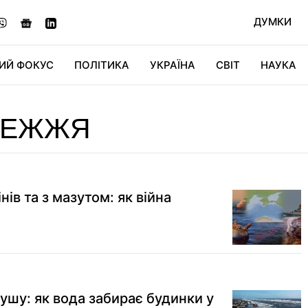
ДУМКИ
ИЙ ФОКУС
ПОЛІТИКА
УКРАЇНА
СВІТ
НАУКА
ДІДЖИТАЛ
АВТО
СВІТФАН
КУ
РЕЖЖЯ
нів та з мазутом: як війна
ушу: як вода забирає будинки у