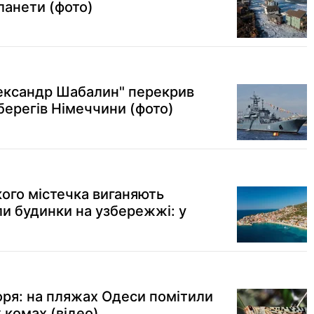
ланети (фото)
ександр Шабалин" перекрив
берегів Німеччини (фото)
ого містечка виганяють
ли будинки на узбережжі: у
оря: на пляжах Одеси помітили
 комах (відео)