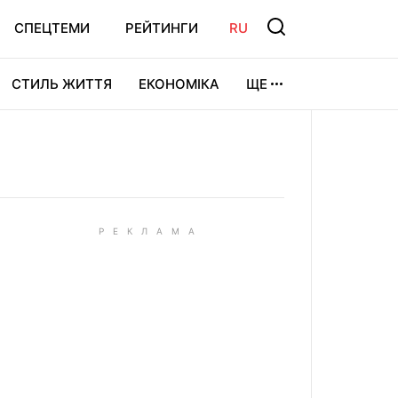
СПЕЦТЕМИ
РЕЙТИНГИ
RU
СТИЛЬ ЖИТТЯ
ЕКОНОМІКА
ЩЕ
ЛЬТУРА
ВІДЕОІГРИ
СПОРТ