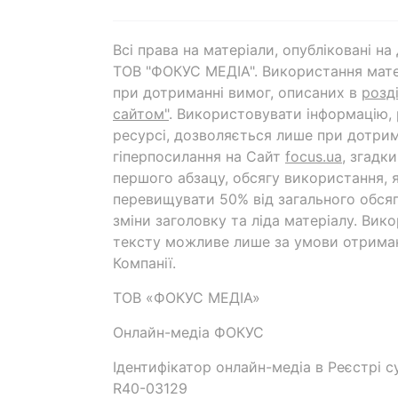
Всі права на матеріали, опубліковані н
ТОВ "ФОКУС МЕДІА". Використання мате
при дотриманні вимог, описаних в
розд
сайтом"
. Використовувати інформацію,
ресурсі, дозволяється лише при дотрим
гіперпосилання на Cайт
focus.ua
, згадк
першого абзацу, обсягу використання, 
перевищувати 50% від загального обсяг
зміни заголовку та ліда матеріалу. Вик
тексту можливе лише за умови отрима
Компанії.
ТОВ «ФОКУС МЕДІА»
Онлайн-медіа ФОКУС
Ідентифікатор онлайн-медіа в Реєстрі су
R40-03129