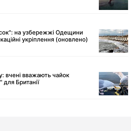
ісок": на узбережжі Одещини
каційні укріплення (оновлено)
у: вчені вважають чайок
 для Британії