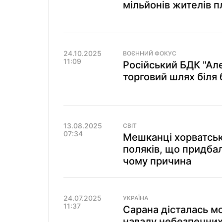
мільйонів жителів п
24.10.2025
ВОЄННИЙ ФОКУС
11:09
Російський БДК "Ал
торговий шлях біля 
13.08.2025
СВІТ
07:34
Мешканці хорватськ
поляків, що придба
чому причина
24.07.2025
УКРАЇНА
11:37
Сарана дісталась м
навалу небезпечних