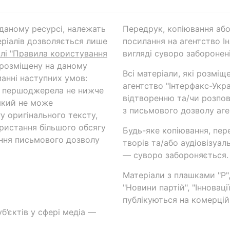
а даному ресурсі, належать
Передрук, копіювання або
ріалів дозволяється лише
посилання на агентство Ін
ілі "Правила користування
вигляді суворо заборонені
 розміщену на даному
Всі матеріали, які розміщ
анні наступних умов:
агентство "Інтерфакс-Укр
и першоджерела не нижче
відтворенню та/чи розпов
який не може
з письмового дозволу аге
у оригінального тексту,
ористання більшого обсягу
Будь-яке копіювання, пер
ння письмового дозволу
творів та/або аудіовізуал
— суворо забороняється.
Матеріали з плашками "Р",
"Новини партій", "Інноваці
публікуються на комерційн
б’єктів у сфері медіа —