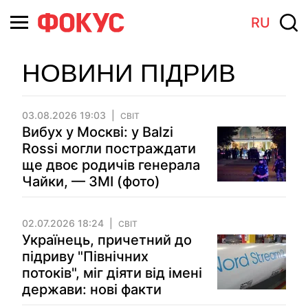
RU
НОВИНИ ПІДРИВ
03.08.2026 19:03
СВІТ
Вибух у Москві: у Balzi
Rossi могли постраждати
ще двоє родичів генерала
Чайки, — ЗМІ (фото)
02.07.2026 18:24
СВІТ
Українець, причетний до
підриву "Північних
потоків", міг діяти від імені
держави: нові факти