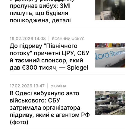
пролунав вибух: ЗМІ
пишуть, що будівля
пошкоджена, деталі
19.02.2026 14:08
ВОЄННИЙ ФОКУС
До підриву "Північного
потоку" причетні ЦРУ, СБУ
й таємний спонсор, який
дав €300 тисяч, — Spiegel
17.02.2026 13:47
УКРАЇНА
В Одесі вибухнуло авто
військового: СБУ
затримала організатора
підриву, який є агентом РФ
(фото)