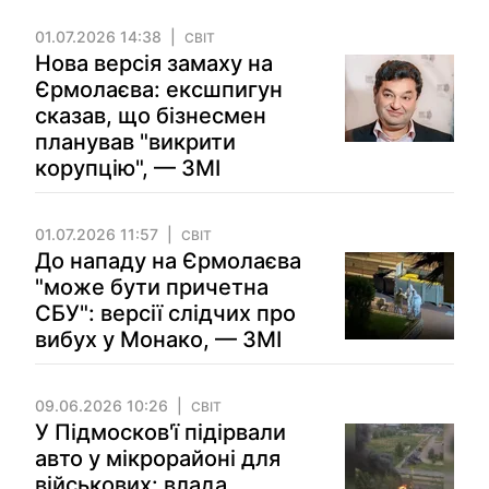
01.07.2026 14:38
СВІТ
Нова версія замаху на
Єрмолаєва: ексшпигун
сказав, що бізнесмен
планував "викрити
корупцію", — ЗМІ
01.07.2026 11:57
СВІТ
До нападу на Єрмолаєва
"може бути причетна
СБУ": версії слідчих про
вибух у Монако, — ЗМІ
09.06.2026 10:26
СВІТ
У Підмосков'ї підірвали
авто у мікрорайоні для
військових: влада