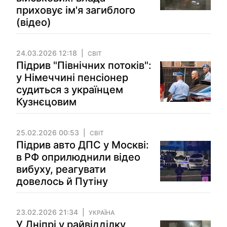
приховує ім'я загиблого
(відео)
24.03.2026 12:18
СВІТ
Підрив "Північних потоків":
у Німеччині пенсіонер
судиться з українцем
Кузнєцовим
25.02.2026 00:53
СВІТ
Підрив авто ДПС у Москві:
в РФ оприлюднили відео
вибуху, реагувати
довелось й Путіну
23.02.2026 21:34
УКРАЇНА
У Дніпрі у райвідділку