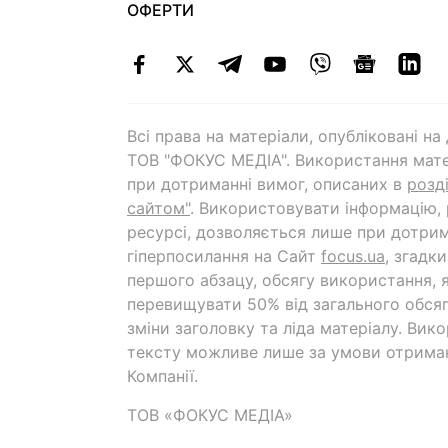
ОФЕРТИ
Всі права на матеріали, опубліковані н
ТОВ "ФОКУС МЕДІА". Використання мате
при дотриманні вимог, описаних в
розд
сайтом"
. Використовувати інформацію,
ресурсі, дозволяється лише при дотрим
гіперпосилання на Cайт
focus.ua
, згадк
першого абзацу, обсягу використання, 
перевищувати 50% від загального обсяг
зміни заголовку та ліда матеріалу. Вик
тексту можливе лише за умови отрима
Компанії.
ТОВ «ФОКУС МЕДІА»