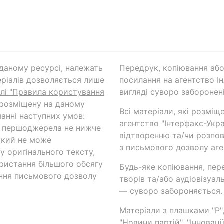
а даному ресурсі, належать
Передрук, копіювання або
ріалів дозволяється лише
посилання на агентство Ін
ілі "Правила користування
вигляді суворо заборонені
 розміщену на даному
Всі матеріали, які розміщ
анні наступних умов:
агентство "Інтерфакс-Укр
и першоджерела не нижче
відтворенню та/чи розпов
який не може
з письмового дозволу аге
у оригінального тексту,
ористання більшого обсягу
Будь-яке копіювання, пер
ння письмового дозволу
творів та/або аудіовізуал
— суворо забороняється.
Матеріали з плашками "Р",
"Новини партій", "Інноваці