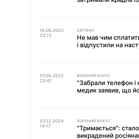
16.06.2025
СВІТФАН
23:13
Не мав чим сплатит
і відпустили на нас
07.06.2025
ВОЄННИЙ ФОКУС
23:47
"Забрали телефон і 
медик заявив, що й
03.12.2024
ВОЄННИЙ ФОКУС
14:17
"Тримається": стало
викрадений росіяна