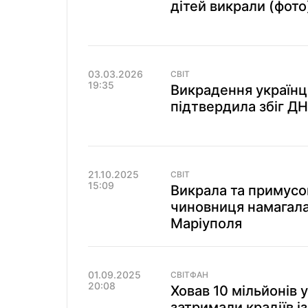
дітей викрали (фото
03.03.2026
СВІТ
19:35
Викрадення українця
підтвердила збіг ДН
21.10.2025
СВІТ
15:09
Викрала та примусо
чиновниця намагала
Маріуполя
01.09.2025
СВІТФАН
20:08
Ховав 10 мільйонів у
затримали крадіїв 