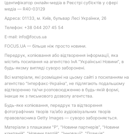
Ідентифікатор онлайн-медіа в Реєстрі суб’єктів у сфері
медіа — R40-03129
Адреса: 01133, м. Київ, бульвар Лесі Українки, 26
Телефон: +38 044 207 45 54
E-mail: info@focus.ua
FOCUS.UA — більше ніж просто новини.
Передрук, копіювання або відтворення інформації, яка
містить посилання на агентство ІнА "Українські Новини", в
будь-якому вигляді суворо заборонені.
Всі матеріали, які розміщені на цьому сайті з посиланням на
агентство "Інтерфакс-Україна", не підлягають подальшому
відтворенню та/чи розповсюдженню в будь-якій формі,
інакше як з письмового дозволу агентства.
Будь-яке копіювання, передрук та відтворення
фотографічних творів та/або аудіовізуальних творів
правовласника Getty Images — суворо забороняється.
Матеріали з плашками "Р", "Новини партнерів", "Новини
компаній", "Новини партій", "Інновації", "Позиція",