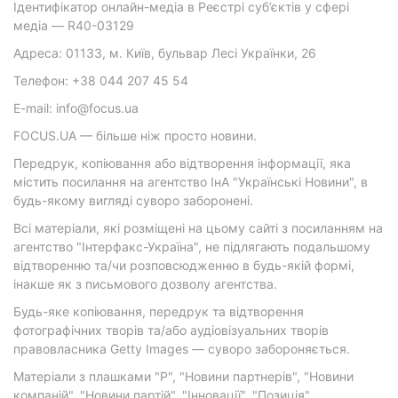
Ідентифікатор онлайн-медіа в Реєстрі суб’єктів у сфері
медіа — R40-03129
Адреса: 01133, м. Київ, бульвар Лесі Українки, 26
Телефон: +38 044 207 45 54
E-mail: info@focus.ua
FOCUS.UA — більше ніж просто новини.
Передрук, копіювання або відтворення інформації, яка
містить посилання на агентство ІнА "Українські Новини", в
будь-якому вигляді суворо заборонені.
Всі матеріали, які розміщені на цьому сайті з посиланням на
агентство "Інтерфакс-Україна", не підлягають подальшому
відтворенню та/чи розповсюдженню в будь-якій формі,
інакше як з письмового дозволу агентства.
Будь-яке копіювання, передрук та відтворення
фотографічних творів та/або аудіовізуальних творів
правовласника Getty Images — суворо забороняється.
Матеріали з плашками "Р", "Новини партнерів", "Новини
компаній", "Новини партій", "Інновації", "Позиція",