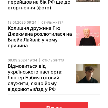
перейшов на бік РФ ще до
вторгнення (фото)
13.01.2025 09:24
СТИЛЬ ЖИТТЯ
Колишня дружина Г'ю
Джекмана розлютилася на
Блейк Лайвлі: у чому
причина
09.09.2024 19:34
СТИЛЬ ЖИТТЯ
Відмовиться від
українського паспорта:
блогер Бабич готовий
служити, якщо йому
відкриють в'їзд у РФ
Більше