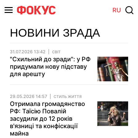
RU
НОВИНИ ЗРАДА
31.07.2026 13:42
СВІТ
"Схильний до зради": у РФ
придумали нову підставу
для арешту
29.05.2026 14:57
СТИЛЬ ЖИТТЯ
Отримала громадянство
РФ: Таїсію Повалій
засудили до 12 років
в'язниці та конфіскації
майна