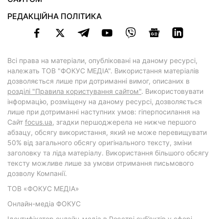
РЕДАКЦІЙНА ПОЛІТИКА
Всі права на матеріали, опубліковані на даному ресурсі,
належать ТОВ "ФОКУС МЕДІА". Використання матеріалів
дозволяється лише при дотриманні вимог, описаних в
розділі "Правила користування сайтом"
. Використовувати
інформацію, розміщену на даному ресурсі, дозволяється
лише при дотриманні наступних умов: гіперпосилання на
Cайт
focus.ua
, згадки першоджерела не нижче першого
абзацу, обсягу використання, який не може перевищувати
50% від загального обсягу оригінального тексту, зміни
заголовку та ліда матеріалу. Використання більшого обсягу
тексту можливе лише за умови отримання письмового
дозволу Компанії.
ТОВ «ФОКУС МЕДІА»
Онлайн-медіа ФОКУС
Ідентифікатор онлайн-медіа в Реєстрі суб’єктів у сфері