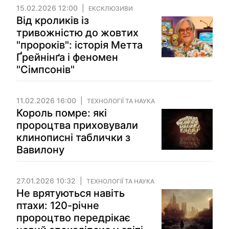
15.02.2026 12:00
ЕКСКЛЮЗИВИ
Від кроликів із
тривожністю до жовтих
"пророків": історія Метта
Ґрейнінґа і феномен
"Сімпсонів"
11.02.2026 16:00
ТЕХНОЛОГІЇ ТА НАУКА
Король помре: які
пророцтва приховували
клинописні таблички з
Вавилону
27.01.2026 10:32
ТЕХНОЛОГІЇ ТА НАУКА
Не врятуються навіть
птахи: 120-річне
пророцтво передрікає