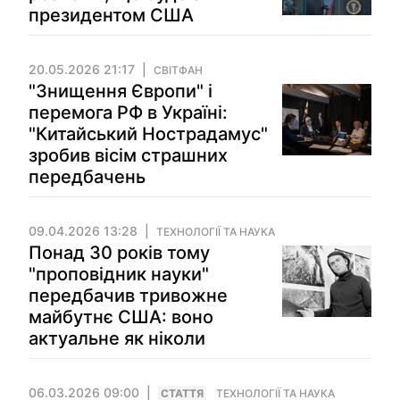
президентом США
20.05.2026 21:17
СВІТФАН
"Знищення Європи" і
перемога РФ в Україні:
"Китайський Нострадамус"
зробив вісім страшних
передбачень
09.04.2026 13:28
ТЕХНОЛОГІЇ ТА НАУКА
Понад 30 років тому
"проповідник науки"
передбачив тривожне
майбутнє США: воно
актуальне як ніколи
06.03.2026 09:00
СТАТТЯ
ТЕХНОЛОГІЇ ТА НАУКА