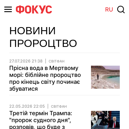
RU
НОВИНИ
ПРОРОЦТВО
27.07.2026 21:38
СВІТФАН
Прісна вода в Мертвому
морі: біблійне пророцтво
про кінець світу починає
збуватися
22.05.2026 22:05
СВІТФАН
Третій термін Трампа:
"пророк судного дня",
розповів, що буде з