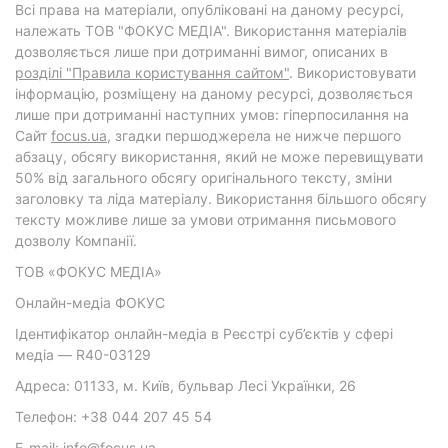
Всі права на матеріали, опубліковані на даному ресурсі,
належать ТОВ "ФОКУС МЕДІА". Використання матеріалів
дозволяється лише при дотриманні вимог, описаних в
розділі "Правила користування сайтом"
. Використовувати
інформацію, розміщену на даному ресурсі, дозволяється
лише при дотриманні наступних умов: гіперпосилання на
Cайт
focus.ua
, згадки першоджерела не нижче першого
абзацу, обсягу використання, який не може перевищувати
50% від загального обсягу оригінального тексту, зміни
заголовку та ліда матеріалу. Використання більшого обсягу
тексту можливе лише за умови отримання письмового
дозволу Компанії.
ТОВ «ФОКУС МЕДІА»
Онлайн-медіа ФОКУС
Ідентифікатор онлайн-медіа в Реєстрі суб’єктів у сфері
медіа — R40-03129
Адреса: 01133, м. Київ, бульвар Лесі Українки, 26
Телефон: +38 044 207 45 54
E-mail: info@focus.ua