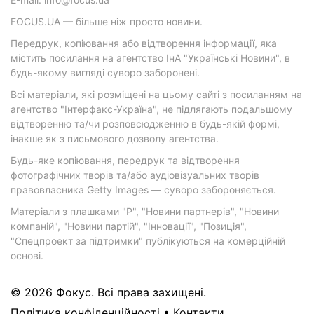
FOCUS.UA — більше ніж просто новини.
Передрук, копіювання або відтворення інформації, яка
містить посилання на агентство ІнА "Українські Новини", в
будь-якому вигляді суворо заборонені.
Всі матеріали, які розміщені на цьому сайті з посиланням на
агентство "Інтерфакс-Україна", не підлягають подальшому
відтворенню та/чи розповсюдженню в будь-якій формі,
інакше як з письмового дозволу агентства.
Будь-яке копіювання, передрук та відтворення
фотографічних творів та/або аудіовізуальних творів
правовласника Getty Images — суворо забороняється.
Матеріали з плашками "Р", "Новини партнерів", "Новини
компаній", "Новини партій", "Інновації", "Позиція",
"Спецпроект за підтримки" публікуються на комерційній
основі.
© 2026 Фокус. Всі права захищені.
Політика конфіденційності
•
Контакти