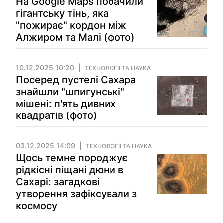
На Google Maps побачили
гігантську тінь, яка
"пожирає" кордон між
Алжиром та Малі (фото)
10.12.2025 10:20
ТЕХНОЛОГІЇ ТА НАУКА
Посеред пустелі Сахара
знайшли "шпигунські"
мішені: п'ять дивних
квадратів (фото)
03.12.2025 14:09
ТЕХНОЛОГІЇ ТА НАУКА
Щось темне породжує
рідкісні піщані дюни в
Сахарі: загадкові
утворення зафіксували з
космосу