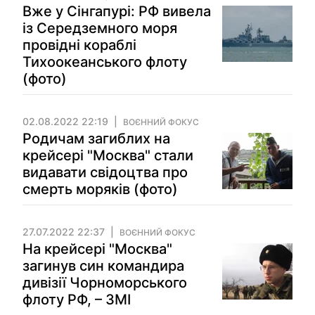
Вже у Сінгапурі: РФ вивела
із Середземного моря
провідні кораблі
Тихоокеанського флоту
(фото)
02.08.2022 22:19
ВОЄННИЙ ФОКУС
Родичам загиблих на
крейсері "Москва" стали
видавати свідоцтва про
смерть моряків (фото)
27.07.2022 22:37
ВОЄННИЙ ФОКУС
На крейсері "Москва"
загинув син командира
дивізії Чорноморського
флоту РФ, – ЗМІ