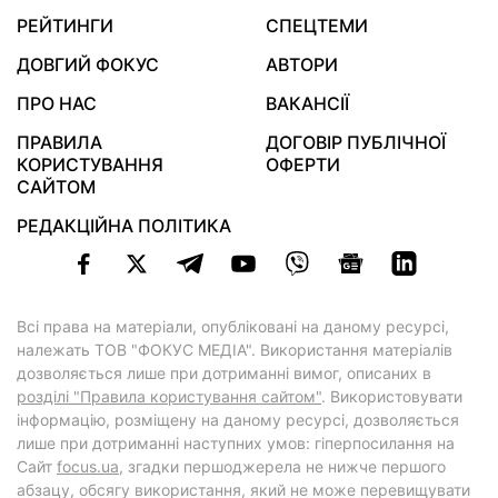
РЕЙТИНГИ
СПЕЦТЕМИ
ДОВГИЙ ФОКУС
АВТОРИ
ПРО НАС
ВАКАНСІЇ
ПРАВИЛА
ДОГОВІР ПУБЛІЧНОЇ
КОРИСТУВАННЯ
ОФЕРТИ
САЙТОМ
РЕДАКЦІЙНА ПОЛІТИКА
Всі права на матеріали, опубліковані на даному ресурсі,
належать ТОВ "ФОКУС МЕДІА". Використання матеріалів
дозволяється лише при дотриманні вимог, описаних в
розділі "Правила користування сайтом"
. Використовувати
інформацію, розміщену на даному ресурсі, дозволяється
лише при дотриманні наступних умов: гіперпосилання на
Cайт
focus.ua
, згадки першоджерела не нижче першого
абзацу, обсягу використання, який не може перевищувати