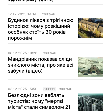
12.12.2025 14:14
СВІТФАН
Будинок лікаря з трігічною
історією: чому розкішний
особняк стоїть 30 років
порожнім
08.12.2025 10:26
СВІТФАН
Мандрівник показав сліди
зниклого міста, про яке всі
забули (відео)
03.12.2025 15:50
СТАТТЯ
СВІТФАН
Безлюдні зони ваблять
туристів: чому "мертві
міста" стали символом 21