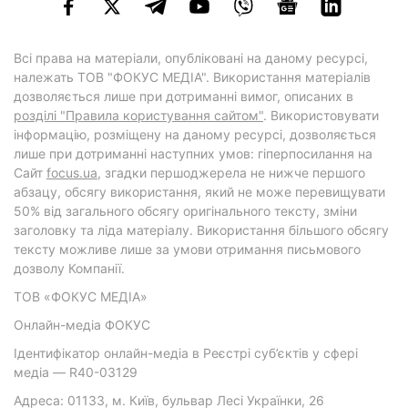
Всі права на матеріали, опубліковані на даному ресурсі,
належать ТОВ "ФОКУС МЕДІА". Використання матеріалів
дозволяється лише при дотриманні вимог, описаних в
розділі "Правила користування сайтом"
. Використовувати
інформацію, розміщену на даному ресурсі, дозволяється
лише при дотриманні наступних умов: гіперпосилання на
Cайт
focus.ua
, згадки першоджерела не нижче першого
абзацу, обсягу використання, який не може перевищувати
50% від загального обсягу оригінального тексту, зміни
заголовку та ліда матеріалу. Використання більшого обсягу
тексту можливе лише за умови отримання письмового
дозволу Компанії.
ТОВ «ФОКУС МЕДІА»
Онлайн-медіа ФОКУС
Ідентифікатор онлайн-медіа в Реєстрі суб’єктів у сфері
медіа — R40-03129
Адреса: 01133, м. Київ, бульвар Лесі Українки, 26