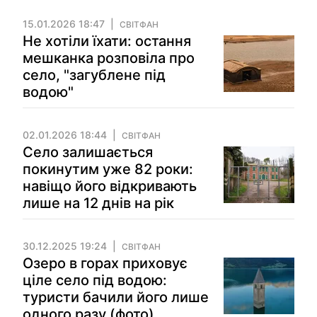
15.01.2026 18:47
СВІТФАН
Не хотіли їхати: остання
мешканка розповіла про
село, "загублене під
водою"
02.01.2026 18:44
СВІТФАН
Село залишається
покинутим уже 82 роки:
навіщо його відкривають
лише на 12 днів на рік
30.12.2025 19:24
СВІТФАН
Озеро в горах приховує
ціле село під водою:
туристи бачили його лише
одного разу (фото)