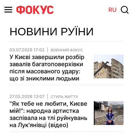
RU
НОВИНИ РУЇНИ
03.07.2026 17:02
ВОЄННИЙ ФОКУС
У Києві завершили розбір
завалів багатоповерхівки
після масованого удару:
що зі зниклими людьми
27.05.2026 13:07
СТИЛЬ ЖИТТЯ
"Як тебе не любити, Києве
мій!": народна артистка
заспівала на тлі руйнувань
на Лук'янівці (відео)