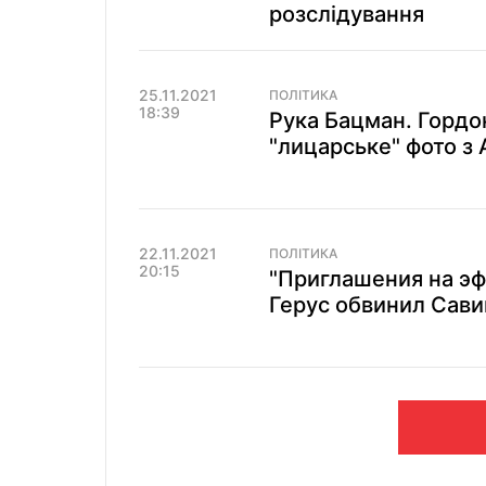
розслідування
25.11.2021
ПОЛІТИКА
18:39
Рука Бацман. Гордо
"лицарське" фото з
22.11.2021
ПОЛІТИКА
20:15
"Приглашения на эф
Герус обвинил Сави