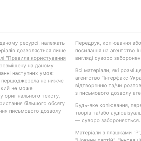
а даному ресурсі, належать
Передрук, копіювання або
ріалів дозволяється лише
посилання на агентство Ін
ілі "Правила користування
вигляді суворо заборонені
 розміщену на даному
Всі матеріали, які розміщ
анні наступних умов:
агентство "Інтерфакс-Укр
и першоджерела не нижче
відтворенню та/чи розпов
який не може
з письмового дозволу аге
у оригінального тексту,
ористання більшого обсягу
Будь-яке копіювання, пер
ння письмового дозволу
творів та/або аудіовізуал
— суворо забороняється.
Матеріали з плашками "Р",
"Новини партій", "Інноваці