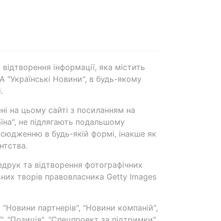
 відтворення інформації, яка містить
А "Українські Новини", в будь-якому
.
ені на цьому сайті з посиланням на
аїна", не підлягають подальшому
сюдженню в будь-якій формі, інакше як
нтства.
едрук та відтворення фотографічних
ьних творів правовласника Getty Images
 "Новини партнерів", "Новини компаній",
ї", "Позиція", "Спецпроект за підтримки"