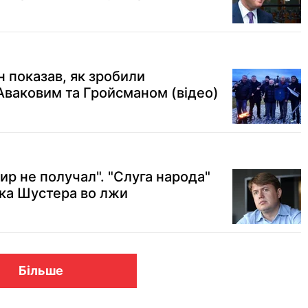
н показав, як зробили
 Аваковим та Гройсманом (відео)
ир не получал". "Слуга народа"
ка Шустера во лжи
Більше