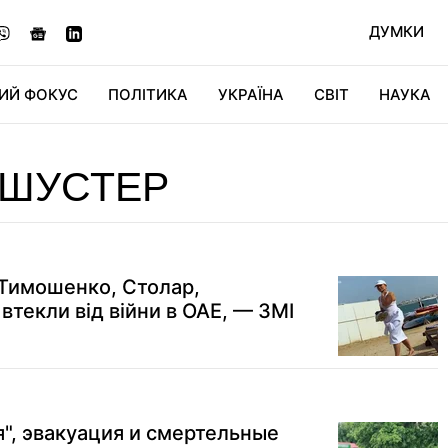
ДУМКИ
ИЙ ФОКУС
ПОЛІТИКА
УКРАЇНА
СВІТ
НАУКА
ДІДЖИТАЛ
АВТО
СВІТФАН
КУ
 ШУСТЕР
 Тимошенко, Столар,
 втекли від війни в ОАЕ, — ЗМІ
", эвакуация и смертельные