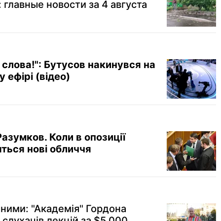
 главные новости за 4 августа
 слова!": Бутусов накинувся на
ефірі (відео)
Разумков. Коли в опозиції
ться нові обличчя
ними: "Академія" Гордона
 слухачів лекцій за $5 000