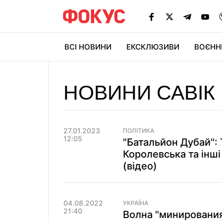
ВСІ НОВИНИ
ЕКСКЛЮЗИВИ
ВОЄНН
НОВИНИ САВІК
27.01.2023
ПОЛІТИКА
12:05
"Батальйон Дубай":
Королевська та інші
(відео)
04.08.2022
УКРАЇНА
21:40
Волна "минирования