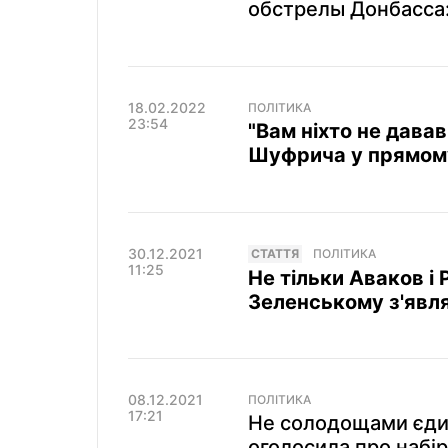
обстрелы Донбасса:
18.02.2022
ПОЛІТИКА
23:54
"Вам ніхто не давав
Шуфрича у прямому 
30.12.2021
СТАТТЯ
ПОЛІТИКА
11:25
Не тільки Аваков і 
Зеленському з'явля
08.12.2021
ПОЛІТИКА
17:21
Не солодощами єди
оголосила про набір