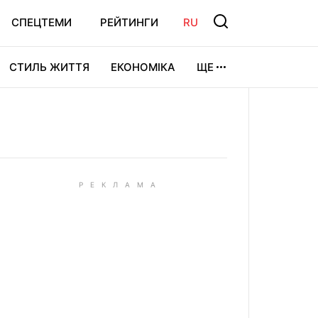
СПЕЦТЕМИ
РЕЙТИНГИ
RU
СТИЛЬ ЖИТТЯ
ЕКОНОМІКА
ЩЕ
ЛЬТУРА
ВІДЕОІГРИ
СПОРТ