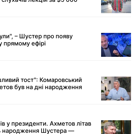
чули", – Шустер про появу
у прямому ефірі
ливий тост": Комаровський
етов був на дні народження
в у президенти. Ахметов літав
нь народження Шустера —