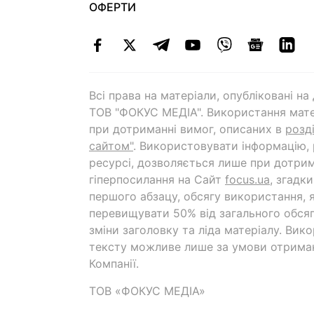
ОФЕРТИ
Всі права на матеріали, опубліковані н
ТОВ "ФОКУС МЕДІА". Використання мате
при дотриманні вимог, описаних в
розд
сайтом"
. Використовувати інформацію,
ресурсі, дозволяється лише при дотрим
гіперпосилання на Cайт
focus.ua
, згадк
першого абзацу, обсягу використання, 
перевищувати 50% від загального обсяг
зміни заголовку та ліда матеріалу. Вик
тексту можливе лише за умови отрима
Компанії.
ТОВ «ФОКУС МЕДІА»