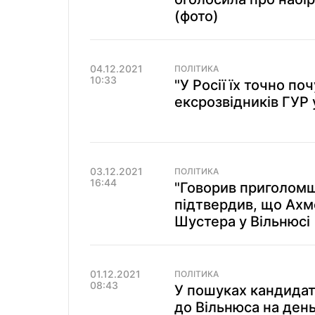
(фото)
04.12.2021
ПОЛІТИКА
10:33
"У Росії їх точно по
ексрозвідників ГУР 
03.12.2021
ПОЛІТИКА
16:44
"Говорив приголомш
підтвердив, що Ахм
Шустера у Вільнюсі
01.12.2021
ПОЛІТИКА
08:43
У пошуках кандидаті
до Вільнюса на де