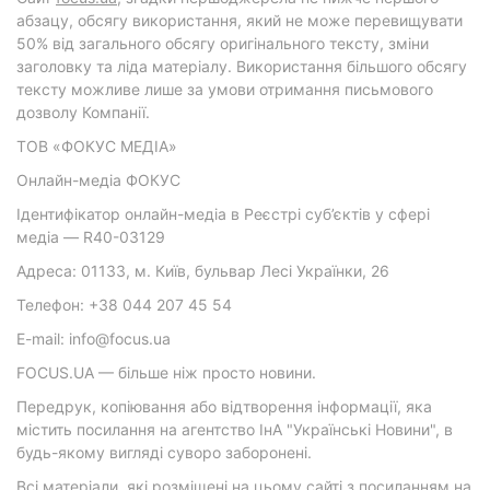
абзацу, обсягу використання, який не може перевищувати
50% від загального обсягу оригінального тексту, зміни
заголовку та ліда матеріалу. Використання більшого обсягу
тексту можливе лише за умови отримання письмового
дозволу Компанії.
ТОВ «ФОКУС МЕДІА»
Онлайн-медіа ФОКУС
Ідентифікатор онлайн-медіа в Реєстрі суб’єктів у сфері
медіа — R40-03129
Адреса: 01133, м. Київ, бульвар Лесі Українки, 26
Телефон: +38 044 207 45 54
E-mail: info@focus.ua
FOCUS.UA — більше ніж просто новини.
Передрук, копіювання або відтворення інформації, яка
містить посилання на агентство ІнА "Українські Новини", в
будь-якому вигляді суворо заборонені.
Всі матеріали, які розміщені на цьому сайті з посиланням на