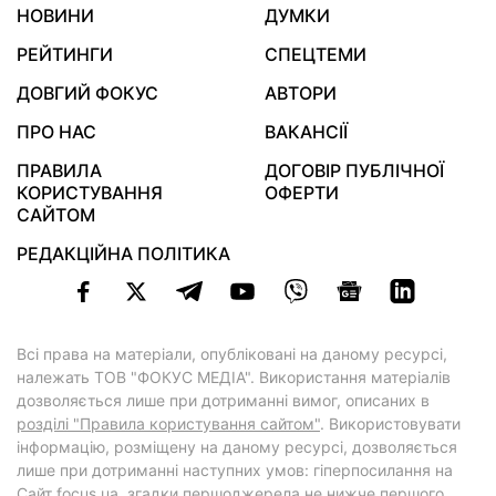
НОВИНИ
ДУМКИ
РЕЙТИНГИ
СПЕЦТЕМИ
ДОВГИЙ ФОКУС
АВТОРИ
ПРО НАС
ВАКАНСІЇ
ПРАВИЛА
ДОГОВІР ПУБЛІЧНОЇ
КОРИСТУВАННЯ
ОФЕРТИ
САЙТОМ
РЕДАКЦІЙНА ПОЛІТИКА
Всі права на матеріали, опубліковані на даному ресурсі,
належать ТОВ "ФОКУС МЕДІА". Використання матеріалів
дозволяється лише при дотриманні вимог, описаних в
розділі "Правила користування сайтом"
. Використовувати
інформацію, розміщену на даному ресурсі, дозволяється
лише при дотриманні наступних умов: гіперпосилання на
Cайт
focus.ua
, згадки першоджерела не нижче першого