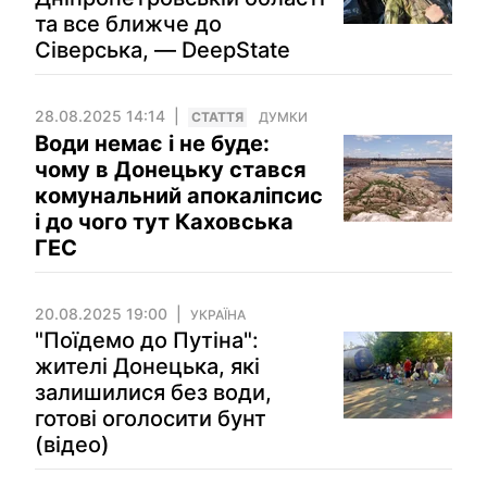
та все ближче до
Сіверська, — DeepState
28.08.2025 14:14
СТАТТЯ
ДУМКИ
Води немає і не буде:
чому в Донецьку стався
комунальний апокаліпсис
і до чого тут Каховська
ГЕС
20.08.2025 19:00
УКРАЇНА
"Поїдемо до Путіна":
жителі Донецька, які
залишилися без води,
готові оголосити бунт
(відео)