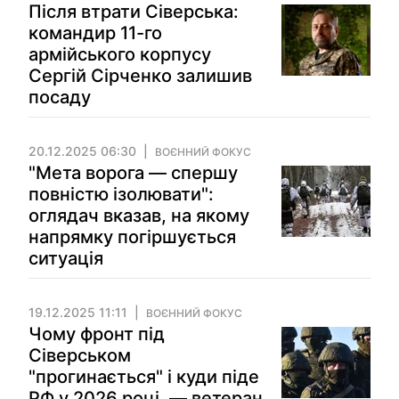
Після втрати Сіверська:
командир 11-го
армійського корпусу
Сергій Сірченко залишив
посаду
20.12.2025 06:30
ВОЄННИЙ ФОКУС
"Мета ворога — спершу
повністю ізолювати":
оглядач вказав, на якому
напрямку погіршується
ситуація
19.12.2025 11:11
ВОЄННИЙ ФОКУС
Чому фронт під
Сіверськом
"прогинається" і куди піде
РФ у 2026 році, — ветеран