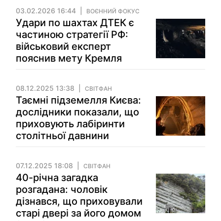
03.02.2026 16:44
ВОЄННИЙ ФОКУС
Удари по шахтах ДТЕК є
частиною стратегії РФ:
військовий експерт
пояснив мету Кремля
08.12.2025 13:38
СВІТФАН
Таємні підземелля Києва:
дослідники показали, що
приховують лабіринти
столітньої давнини
07.12.2025 18:08
СВІТФАН
40-річна загадка
розгадана: чоловік
дізнався, що приховували
старі двері за його домом