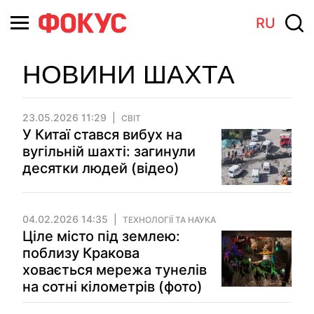
RU
НОВИНИ ШАХТА
23.05.2026 11:29
СВІТ
У Китаї стався вибух на
вугільній шахті: загинули
десятки людей (відео)
04.02.2026 14:35
ТЕХНОЛОГІЇ ТА НАУКА
Ціле місто під землею:
поблизу Кракова
ховається мережа тунелів
на сотні кілометрів (фото)