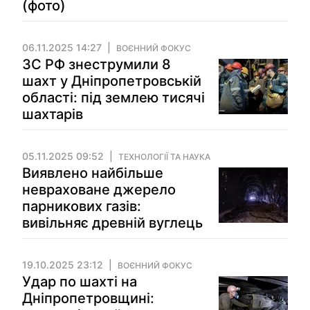
(фото)
06.11.2025 14:27
ВОЄННИЙ ФОКУС
ЗС РФ знеструмили 8
шахт у Дніпропетровській
області: під землею тисячі
шахтарів
05.11.2025 09:52
ТЕХНОЛОГІЇ ТА НАУКА
Виявлено найбільше
невраховане джерело
парникових газів:
вивільняє древній вуглець
19.10.2025 23:12
ВОЄННИЙ ФОКУС
Удар по шахті на
Дніпропетровщині: