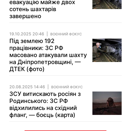
евакуацію майже двох
сотень шахтарів
завершено
19.10.2025 20:46
ВОЄННИЙ ФОКУС
Під землею 192
працівники: ЗС РФ
масовано атакували шахту
на Дніпропетровщині, —
ДТЕК (фото)
20.08.2025 14:46
ВОЄННИЙ ФОКУС
ЗСУ витискають росіян з
Родинського: ЗС РФ
відхилились на східний
фланг, — боєць (карта)